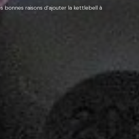
bonnes raisons d’ajouter la kettlebell à