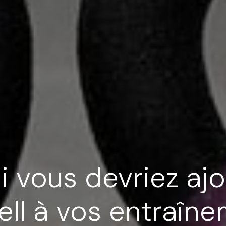
 vous devriez aj
ell à vos entraîn