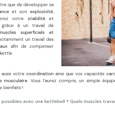
utre que de développer sa
sance
et son
explosivité
,
perez votre
stabilité
et
e grâce à un travail de
uscles superficiels et
 notamment un travail des
raux
afin de compenser
 kettle.
z aussi votre
coordination
ainsi que vos capacités
car
e musculaire
. Vous l’aurez compris, un simple équ
 bienfaits !
 possibles avec une kettlebell ? Quels muscles travai