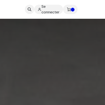
Se
ez-nous
0
connecter