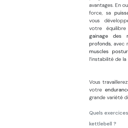
avantages. En o
force, sa
puis
vous dévelop
votre équilibr
gainage des m
profonds
, avec
muscles postu
l’instabilité de la
Vous travaillere
votre
enduranc
grande variété de
Quels exercices
kettlebell ?