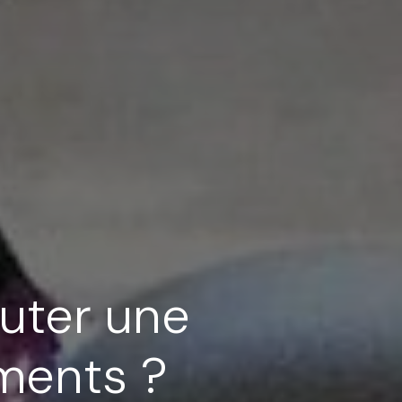
outer une
ements ?