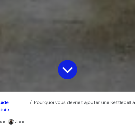
uide
Pourquoi vous devriez ajouter une Kettlebell à v
duits
par
Jane