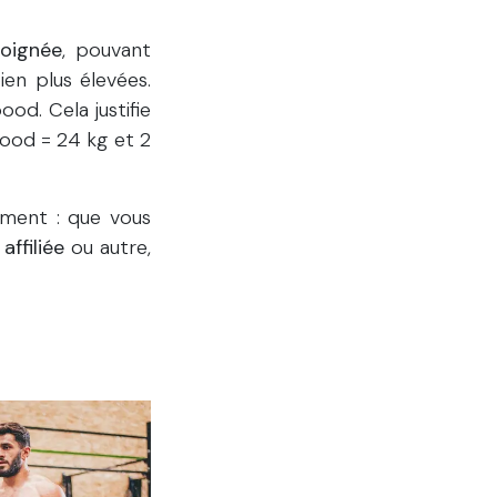
poignée
, pouvant
en plus élevées.
od. Cela justifie
 pood = 24 kg et 2
ement : que vous
affiliée
ou autre,