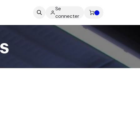
Se
ez-nous
0
connecter
s