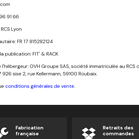
.com
 96 91 66
4 RCS Lyon
utaire: FR 17 815282124
a publication: FIT' & RACK
'hébergeur: OVH Groupe SAS, société immatriculée au RCS de 
926 sise 2, rue Kellermann, 59100 Roubaix.
ue
conditions générales de vente
.
Fabrication
Retraits des
française
commandes