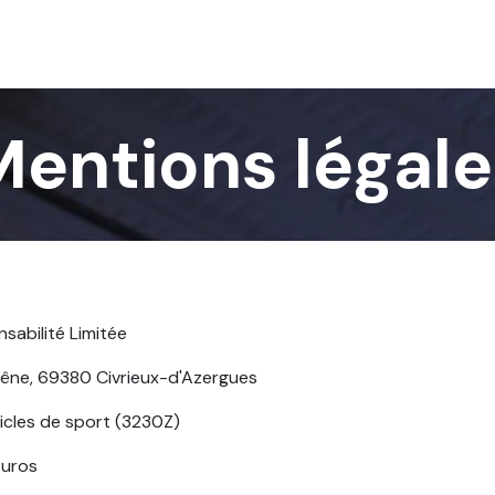
Services
Nos réalisations
Blog
Contact
Mentions légale
sabilité Limitée
êne, 69380 Civrieux-d'Azergues
ticles de sport (3230Z)
Euros