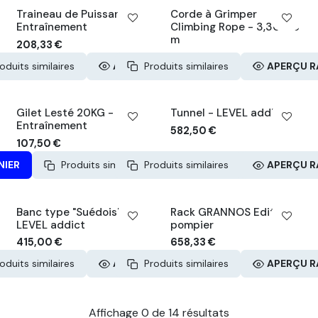
Traineau de Puissance -
Corde à Grimper
Entraînement
Climbing Rope - 3,30 à 6
m
208,33
€
oduits similaires
APERÇU RAPIDE
Produits similaires
APERÇU R
Gilet Lesté 20KG -
Tunnel - LEVEL addict
Entraînement
582,50
€
107,50
€
NIER
Produits similaires
Produits similaires
APERÇU RAPIDE
APERÇU R
Banc type "Suédois" -
Rack GRANNOS Edition
LEVEL addict
pompier
415,00
€
658,33
€
oduits similaires
APERÇU RAPIDE
Produits similaires
APERÇU R
Affichage
0
de
14
résultats