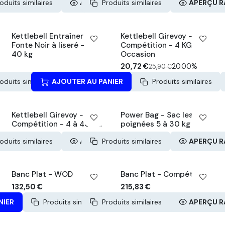
oduits similaires
APERÇU RAPIDE
Produits similaires
APERÇU R
Occasion -20%
Kettlebell Entraînement
Kettlebell Girevoy -
Fonte Noir à liseré - 4 à
Compétition - 4 KG
40 kg
Occasion
20,72
€
20.00%
25,90
€
oduits similaires
AJOUTER AU PANIER
APERÇU RAPIDE
Produits similaires
Kettlebell Girevoy -
Power Bag - Sac lesté à
Compétition - 4 à 40 KG
poignées 5 à 30 kg
oduits similaires
APERÇU RAPIDE
Produits similaires
APERÇU R
Banc Plat - WOD
Banc Plat - Compétition
132,50
€
215,83
€
NIER
Produits similaires
Produits similaires
APERÇU RAPIDE
APERÇU R