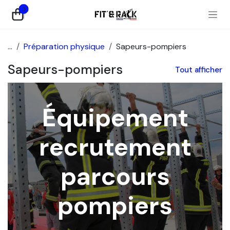
Se rendre au contenu
0
...
Préparation physique
Sapeurs-pompiers
Sapeurs-pompiers
Tout afficher
Équipement
recrutement
parcours
pompiers