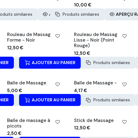
10,00
€
oduits similaires
APERÇU RAPIDE
Produits similaires
APERÇU R
Rouleau de Massage
Rouleau de Massage
Forme - Noir
Lisse - Noir (Point
Rouge)
12,50
€
12,50
€
NIER
Produits similaires
AJOUTER AU PANIER
APERÇU RAPIDE
Produits similaires
Balle de Massage
Balle de Massage - Liège
5,00
€
4,17
€
NIER
Produits similaires
AJOUTER AU PANIER
APERÇU RAPIDE
Produits similaires
Balle de massage à
Stick de Massage
picots
12,50
€
2,50
€