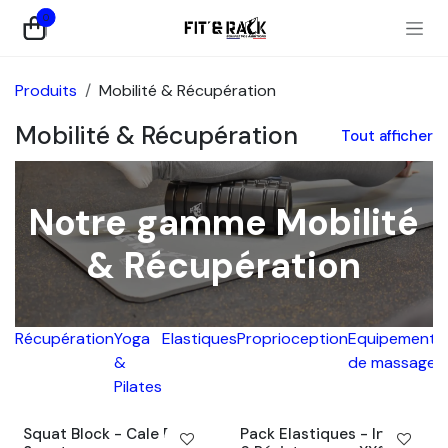
Se rendre au contenu
0
Produits
Mobilité & Récupération
Mobilité & Récupération
Tout afficher
Notre gamme Mobilité
& Récupération
Récupération
Yoga
Elastiques
Proprioception
Equipement
T
&
de massage
d
Pilates
s
Squat Block - Cale Pied
Pack Elastiques - Inclus