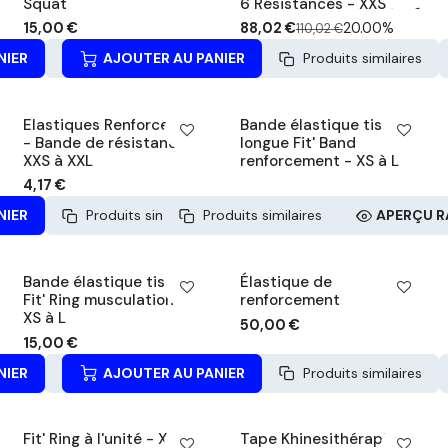
PACK -20%
Squat
6 Résistances - XXS à XL
15,00
€
88,02
€
20.00%
110,02
€
NIER
Produits similaires
AJOUTER AU PANIER
APERÇU RAPIDE
Produits similaires
Elastiques Renforcement
Bande élastique tissu
- Bande de résistance
longue Fit' Band
XXS à XXL
renforcement - XS à L
4,17
€
NIER
Produits similaires
Produits similaires
APERÇU RAPIDE
APERÇU R
Bande élastique tissu
Élastique de
Fit' Ring musculation -
renforcement
XS à L
50,00
€
15,00
€
NIER
Produits similaires
AJOUTER AU PANIER
APERÇU RAPIDE
Produits similaires
Fit' Ring à l'unité - XS à L
Tape Khinesithérapie