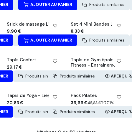
NIER
Produits similaires
AJOUTER AU PANIER
APERÇU RAPIDE
Produits similaires
Stick de massage Lisse
Set 4 Mini Bandes Latex
9,90
€
8,33
€
NIER
Produits similaires
AJOUTER AU PANIER
APERÇU RAPIDE
Produits similaires
Tapis Confort
Tapis de Gym épais
Fitness - Entraînement
29,17
€
NIER
Produits similaires
Produits similaires
APERÇU RAPIDE
APERÇU R
PACK -20%
Tapis de Yoga - Liège
Pack Pilates
20,83
€
36,66
€
20.01%
45,83
€
NIER
Produits similaires
Produits similaires
APERÇU RAPIDE
APERÇU R