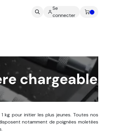
Se
ez-nous
0
connecter
ère chargeable
kg pour initier les plus jeunes. Toutes nos
t disposent notamment de poignées moletées
s.