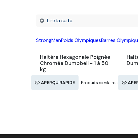
Lire la suite.
StrongMan
Poids Olympiques
Barres Olympiq
Haltère Hexagonale Poignée
Halt
Chromée Dumbbell - 1 à 50
Dumb
kg
APERÇU RAPIDE
Produits similaires
APE