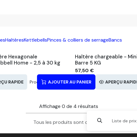
ues
Haltères
Kettlebells
Pinces & colliers de serrage
Bancs
ère Hexagonale
Haltère chargeable - Min
bell Home - 2,5 à 30 kg
Barre 5 KG
57,50
€
RÇU RAPIDE
Produits similaires
AJOUTER AU PANIER
APERÇU RAPID
Affichage
0
de
4
résultats
Liste de prix
Tous les produits sont chargés.