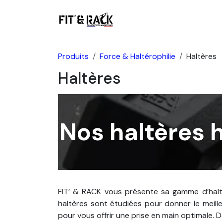
Se rendre au contenu
Boutique
Produits
Force & Haltérophilie
Haltères
Haltères
Nos haltères 
FIT’ & RACK vous présente sa gamme d’haltè
haltères sont étudiées pour donner le mei
pour vous offrir une prise en main optimale.