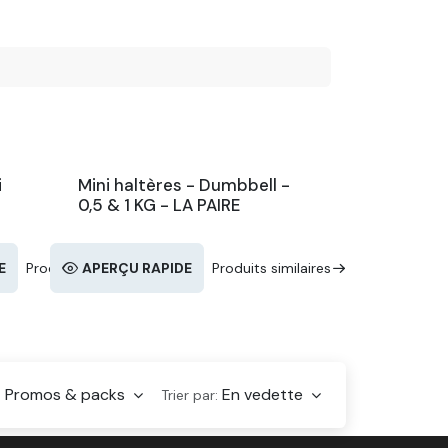
i
Mini haltères - Dumbbell -
0,5 & 1 KG - LA PAIRE
E
Produits similaires
APERÇU RAPIDE
Produits similaires
Promos & packs
En vedette
:
Trier par: