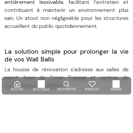
entièrement lessivable
, facilitant l’entretien et
contribuant à maintenir un environnement plus
sain. Un atout non négligeable pour les structures
accueillant du public quotidiennement.
La solution simple pour prolonger la vie
de vos Wall Balls
La housse de rénovation s’adresse aux salles de
sport, boxs de Cross Training et centres de
performance souhaitant :
ACCUEIL
RECHERCHE
WISHLIST
BOUTIQUE
PANIER
Maintenir du matériel professionnel
Optimiser l’investissement matériel
Réduire les dépenses surperflues
Allonger le cycle de vie de vos équipements
Simplifier l’identification des charges