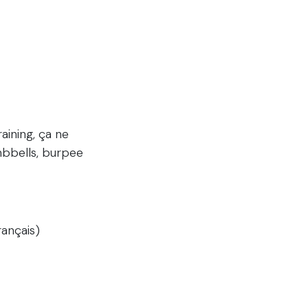
aining, ça ne
mbbells, burpee
rançais)