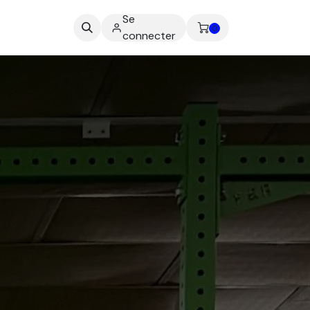
Se
ez-nous
0
connecter