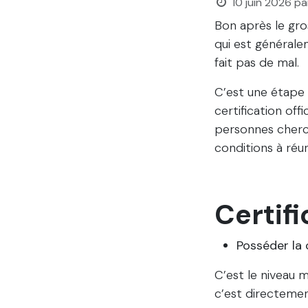
10 juin 2026
pa
Bon après le gros
qui est générale
fait pas de mal.
C’est une étape 
certification off
personnes cherch
conditions à réun
Certifi
Posséder la c
C’est le niveau 
c’est directemen