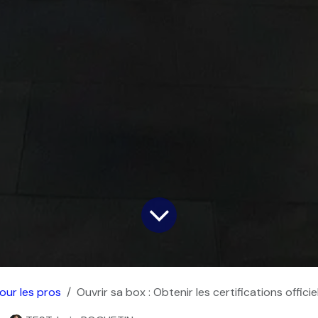
our les pros
Ouvrir sa box : Obtenir les certifications officie