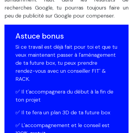
recherches Google, tu pourras toujours faire un
peu de publicité sur Google pour compenser.
Astuce bonus
Si ce travail est déjà fait pour toi et que tu
veux maintenant passer à l'aménagement
de ta future box, tu peux prendre
rendez-vous avec un conseiller FIT' &
RACK.
✅ Il t'accompagnera du début à la fin de
ton projet
✅ Il te fera un plan 3D de ta future box
✅ L'accompagnement et le conseil est