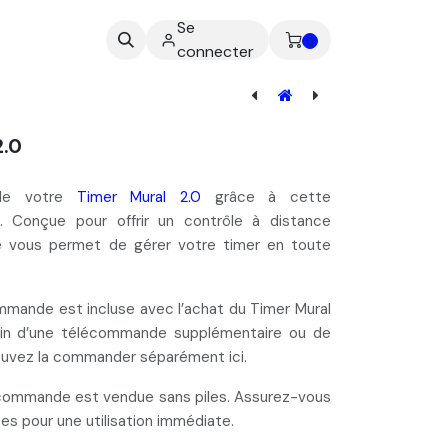
Se
ez-nous
0
connecter
[TIM-000] Télécommande 1.0
.0
on de votre
Timer Mural 2.0
grâce à cette
. Conçue pour offrir un
contrôle à distance
le vous permet de gérer votre timer en toute
ommande est
incluse
avec l’achat du
Timer Mural
oin d’une
télécommande supplémentaire ou de
ouvez la commander séparément ici.
écommande est vendue
sans piles
. Assurez-vous
ées pour une utilisation immédiate.