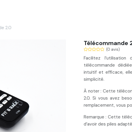
Services
Nos réalisations
Blog
Contact
e 2.0
Télécommande 2
(0 avis)
Facilitez l’utilisati
télécommande dédiée
intuitif et efficace
, el
simplicité.
À noter
: Cette téléc
2.0
. Si vous avez bes
remplacement
, vous p
Remarque
: Cette tél
d’avoir des piles adapt