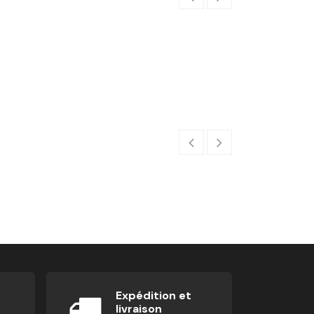
Timer 2.0
191,67
€
Expédition et
livraison