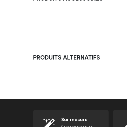
Support Mural Pour Télécommande
4,92
€
PRODUITS ALTERNATIFS
Trépied Pour Timer
65,83
€
Sur mesure