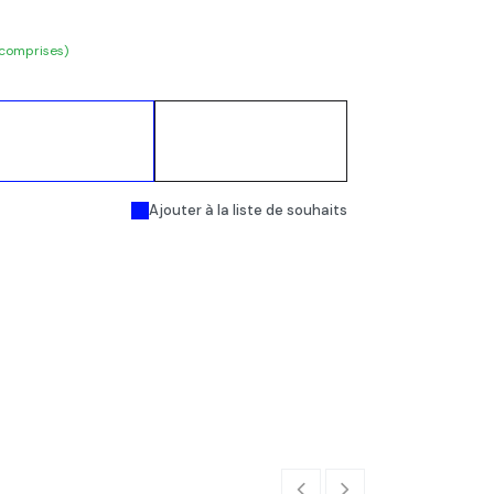
 comprises)
Ajouter au
Acheter
panier
maintenant
Ajouter à la liste de souhaits