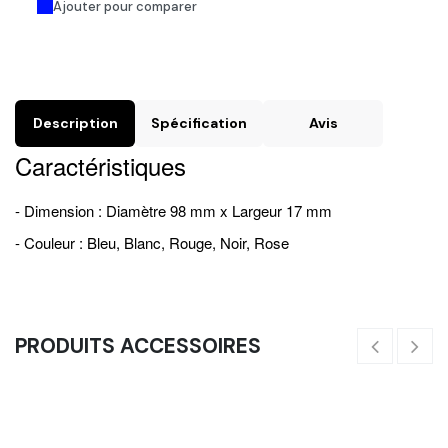
Ajouter pour comparer
Description
Spécification
Avis
Caractéristiques
- Dimension : Diamètre 98 mm x Largeur 17 mm
- Couleur : Bleu, Blanc, Rouge, Noir, Rose
PRODUITS ACCESSOIRES
Bonnet (Noir)
20,83
€
8,