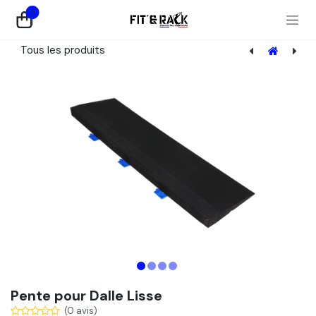
Se rendre au contenu
0
Tous les produits
Plateau D'Haltérophilie - EP25mm
Pente pour Dalle Lisse
(0 avis)