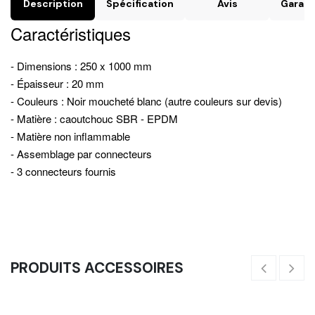
Description
Spécification
Avis
Garant
Caractéristiques
- Dimensions : 250 x 1000 mm
- Épaisseur : 20 mm
- Couleurs : Noir moucheté blanc (autre couleurs sur devis)
- Matière : caoutchouc SBR - EPDM
- Matière non inflammable
- Assemblage par connecteurs
- 3 connecteurs fournis
PRODUITS ACCESSOIRES
Connecteur De Dalle (Vendu À L'unité)