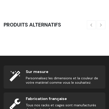
0,25
€
3
PRODUITS ALTERNATIFS
Dalle 100x100cm
27,08
€
4
Sur mesure
Personnalisez les dimensions et la couleur de
votre matériel comme vous le souhaitez.
Fabrication française
Tous nos racks et cages sont manufacturés