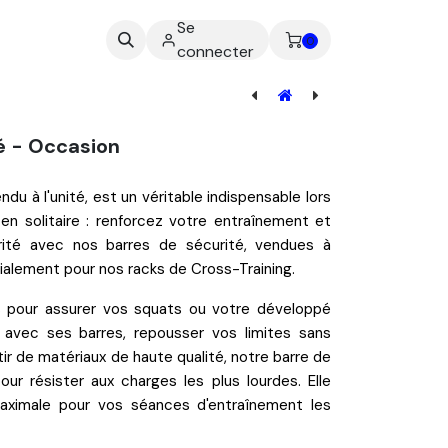
Se
ez-nous
0
connecter
Plaque de Lestage Rack
é - Occasion
vendu
à l'unité
, est un véritable indispensable lors
en solitaire
: renforcez votre entraînement et
rité
avec nos barres de sécurité,
vendues à
alement pour nos racks de Cross-Training.
s pour assurer vos
squats
ou votre
développé
, avec ses barres, repousser vos limites sans
tir de matériaux de haute qualité, notre barre de
ur résister aux charges les plus lourdes. Elle
maximale pour vos séances d'entraînement les