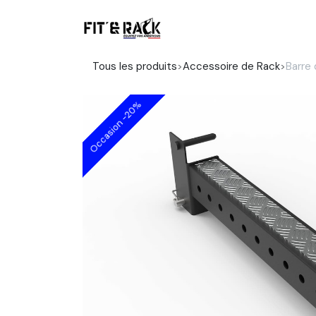
Se rendre au contenu
Boutique
Tous les produits
Accessoire de Rack
Barre
Occasion -20%
Occasion -20%