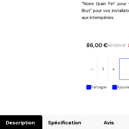
“
Noire Grain Fin
” pour 
Brut
” pour vos installa
aux intempéries.
86,00
€
107,50
€
Partager
Ajouter
Description
Spécification
Avis