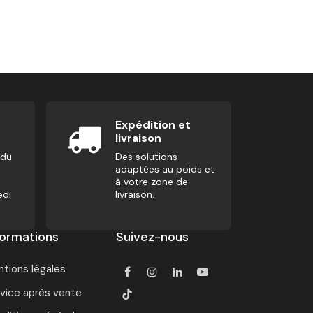
Banc Plat - W
132,50
€
Expédition et
livraison
 du
Des solutions
adaptées au poids et
à votre zone de
edi
livraison.
formations
Suivez-nous
tions légales
vice après vente