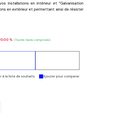
vos installations en intérieur et “
Galvanisation
tions en extérieur et permettant ainsi de résister
20.00 %
(Toutes taxes comprises)
Ajouter au
Acheter
panier
maintenant
 à la liste de souhaits
Ajouter pour comparer