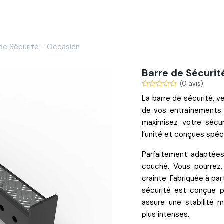
Services
Nos réalisations
Blog
Contact
 de Sécurité - Occasion
Barre de Sécurit
(0 avis)
La
barre de sécurité
, 
de vos
entraînements 
maximisez votre
sécu
l’unité
et conçues spéci
Parfaitement adaptée
couché
. Vous pourrez
crainte. Fabriquée à par
sécurité est conçue po
assure une stabilité 
plus intenses.