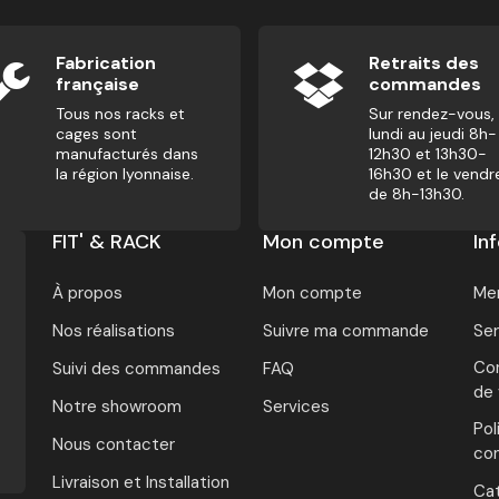
Fabrication
Retraits des
française
commandes
Tous nos racks et
Sur rendez-vous,
cages sont
lundi au jeudi 8h-
manufacturés dans
12h30 et 13h30-
la région lyonnaise.
16h30 et le vendr
de 8h-13h30.
FIT' & RACK
Mon compte
In
À propos
Mon compte
Men
Nos réalisations
Suivre ma commande
Ser
Con
Suivi des commandes
FAQ
de
Notre showroom
Services
Pol
Nous contacter
con
Livraison et Installation
Ca