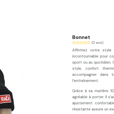
Services
Nos réalisations
Blog
Contact
Bonnet
(0 avis)
Affirmez votre style
incontournable pour c
sport ou au quotidien. 
style, confort therm
accompagner dans t
l’entraînement.
Grâce à sa
matière 1
agréable à porter. Il s
ajustement confortabl
résistante assure un ex