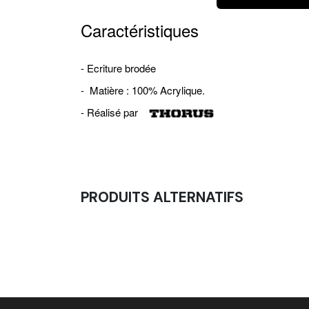
Caractéristiques
- Ecriture brodée
- Matière : 100% Acrylique.
- Réalisé par
PRODUITS ALTERNATIFS
Bandes De Poignets Souples - Bracelets É
8,25
€