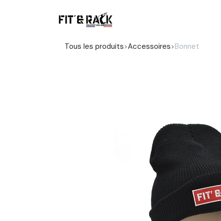
Se rendre au contenu
Boutique
Tous les produits
Accessoires
Bonnet