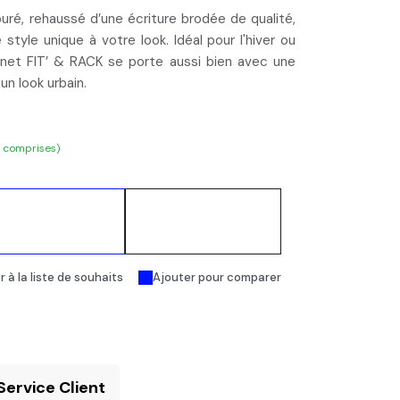
uré, rehaussé d’une écriture brodée de qualité,
 style unique à votre look.
Idéal pour l'hiver ou
nnet FIT’ & RACK se porte aussi bien avec une
un look urbain.
s comprises)
Ajouter au
Acheter
panier
maintenant
 à la liste de souhaits
Ajouter pour comparer
Service Client