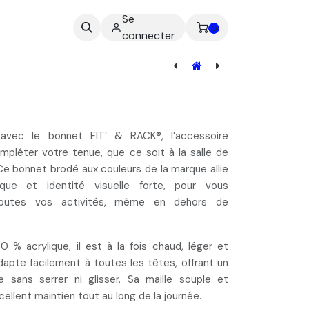
Se
ez-nous
0
connecter
[CHA-001] Chaussettes - FIT' & RACK
 avec le bonnet FIT’ & RACK®, l’
accessoire
ompléter votre tenue
, que ce soit à la salle de
Ce bonnet brodé aux couleurs de la marque allie
ique et identité visuelle forte, pour vous
outes vos activités, même en dehors de
00 % acrylique
, il est à la fois chaud, léger et
’adapte facilement à toutes les têtes, offrant un
e sans serrer ni glisser. Sa
maille souple et
cellent maintien
tout au long de la journée.