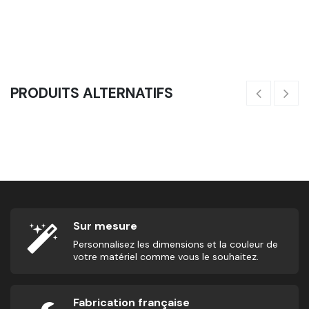
Bande De Boxe - Metal Boxe
5,58
€
24
PRODUITS ALTERNATIFS
Pao Club - Metal Boxe
37,50
€
5
Sur mesure
Personnalisez les dimensions et la couleur de
votre matériel comme vous le souhaitez.
Fabrication française