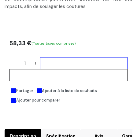
impacts, afin de soulager les coutures.
58,33
€
(Toutes taxes comprises)
Ajouter au panier
Acheter maintenant
Partager
Ajouter à la liste de souhaits
Ajouter pour comparer
Description
Spécification
Avis
Garant