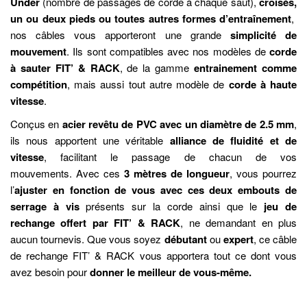
Under
(nombre de passages de corde à chaque saut),
croisés,
un ou deux pieds ou toutes autres formes d’entraînement
,
nos câbles vous apporteront une grande
simplicité de
mouvement
. Ils sont compatibles avec nos modèles de
corde
à sauter FIT’ & RACK
, de la gamme
entrainement comme
compétition
, mais aussi tout autre modèle de
corde à haute
vitesse
.
Conçus en
acier revêtu de PVC avec un diamètre de 2.5 mm
,
ils nous apportent une véritable
alliance de fluidité et de
vitesse
, facilitant le passage de chacun de vos
mouvements. Avec ces
3 mètres de longueur
, vous pourrez
l’
ajuster en fonction de vous avec ces deux embouts de
serrage à vis
présents sur la corde ainsi que le
jeu de
rechange offert par FIT’ & RACK
, ne demandant en plus
aucun tournevis. Que vous soyez
débutant
ou
expert
, ce câble
de rechange FIT’ & RACK vous apportera tout ce dont vous
avez besoin pour
donner le meilleur de vous-même.