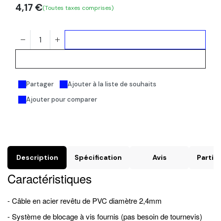
4,17
€
(Toutes taxes comprises)
Ajouter au panier
Acheter maintenant
Partager
Ajouter à la liste de souhaits
Ajouter pour comparer
Description
Spécification
Avis
Particu
Caractéristiques
- Câble en acier revêtu de PVC diamètre 2,4mm
- Système de blocage à vis fournis (pas besoin de tournevis)