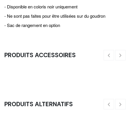
- Disponible en coloris noir uniquement
- Ne sont pas faites pour être utilisées sur du goudron
- Sac de rangement en option
PRODUITS ACCESSOIRES
Corde À Sauter - Bleu - Compétition
15,25
€
10
PRODUITS ALTERNATIFS
Cable De Rechange Corde A Sauter Elite
4,17
€