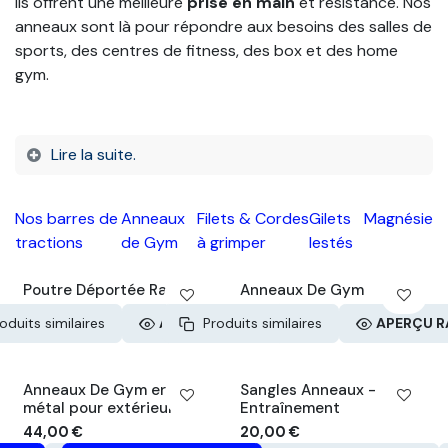
ils offrent une meilleure
prise en main
et résistance. Nos
anneaux sont là pour répondre aux besoins des salles de
sports, des centres de fitness, des box et des home
gym.
Lire la suite.
Nos barres de
Anneaux
Filets & Cordes
Gilets
Magnésie
tractions
de Gym
à grimper
lestés
Poutre Déportée Rack
Anneaux De Gym
oduits similaires
APERÇU RAPIDE
Produits similaires
APERÇU R
Anneaux De Gym en
Sangles Anneaux -
métal pour extérieur
Entraînement
44,00
€
20,00
€