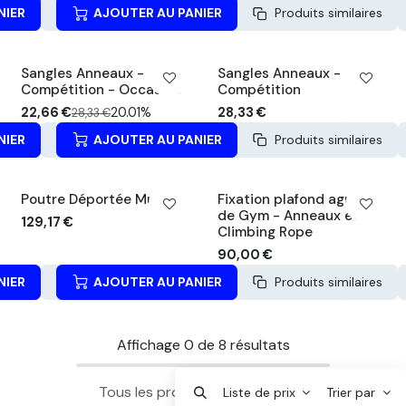
NIER
Produits similaires
AJOUTER AU PANIER
APERÇU RAPIDE
Produits similaires
Occasion -20%
Sangles Anneaux -
Sangles Anneaux -
Compétition - Occasion
Compétition
22,66
€
20.01%
28,33
€
28,33
€
NIER
Produits similaires
AJOUTER AU PANIER
APERÇU RAPIDE
Produits similaires
Poutre Déportée Murale
Fixation plafond agrès
de Gym - Anneaux et
129,17
€
Climbing Rope
90,00
€
NIER
Produits similaires
AJOUTER AU PANIER
APERÇU RAPIDE
Produits similaires
Affichage
0
de
8
résultats
Tous les produits sont chargés.
Liste de prix
Trier par