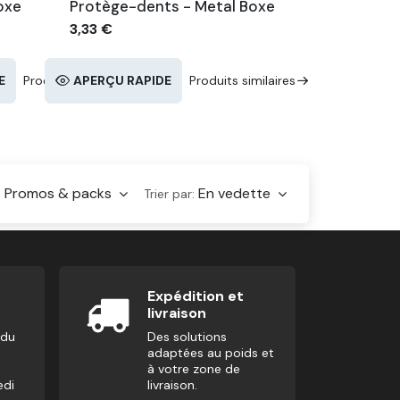
oxe
Protège-dents - Metal Boxe
3,33
€
E
Produits similaires
APERÇU RAPIDE
Produits similaires
Promos & packs
En vedette
:
Trier par:
Expédition et
livraison
 du
Des solutions
adaptées au poids et
à votre zone de
edi
livraison.