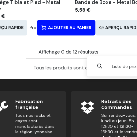
ège Tibia et Pied - Metal
Bande de Boxe - Metal B
e
5,58
€
3
€
RÇU RAPIDE
Produits similaires
AJOUTER AU PANIER
APERÇU RAPID
Affichage
0
de
12
résultats
Liste de prix
Tous les produits sont chargés.
Fabrication
Retraits des
française
commandes
Tous nos racks et
Sur rendez-vous,
cages sont
lundi au jeudi 8h-
manufacturés dans
12h30 et 13h30-
la région lyonnaise.
16h30 et le vendr