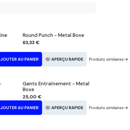
line
Round Punch - Metal Boxe
63,33
€
E
JOUTER AU PANIER
Produits similaires
APERÇU RAPIDE
Produits similaires
-
Gants Entraînement - Metal
Boxe
25,00
€
E
JOUTER AU PANIER
Produits similaires
APERÇU RAPIDE
Produits similaires