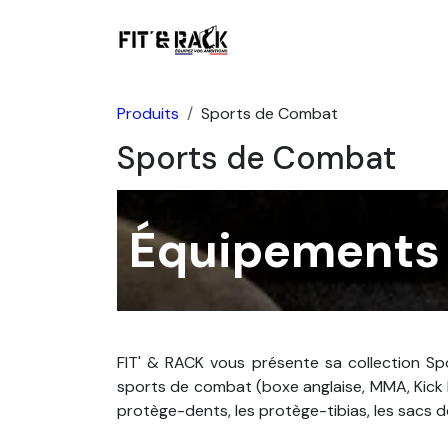
Se rendre au contenu
Boutique
Produits
Sports de Combat
Sports de Combat
Équipements 
FIT' & RACK vous présente sa collection S
sports de combat (boxe anglaise, MMA, Kick 
protège-dents, les protège-tibias, les sacs d