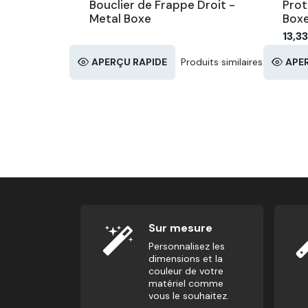
Bouclier de Frappe Droit -
Prot
Metal Boxe
Box
13,3
APERÇU RAPIDE
Produits similaires
APE
Sur mesure
Personnalisez les
dimensions et la
couleur de votre
matériel comme
vous le souhaitez.