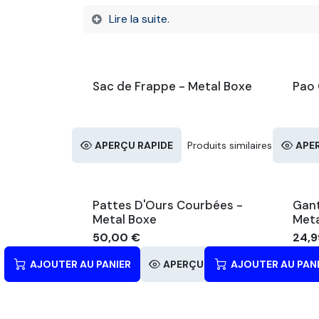
Lire la suite.
Sac de Frappe - Metal Boxe
Pao 
APERÇU RAPIDE
Produits similaires
APE
Pattes D'Ours Courbées -
Gant
Metal Boxe
Meta
50,00
€
24,9
AJOUTER AU PANIER
APERÇU RAPIDE
AJOUTER AU PAN
Produits simil