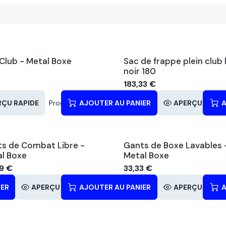
Club - Metal Boxe
Sac de frappe plein club 
noir 180
183,33
€
RÇU RAPIDE
Produits similaires
AJOUTER AU PANIER
APERÇU RAPID
A
s de Combat Libre -
Gants de Boxe Lavables 
l Boxe
Metal Boxe
9
€
33,33
€
IER
aires
APERÇU RAPIDE
AJOUTER AU PANIER
Produits similaires
APERÇU RAPID
A