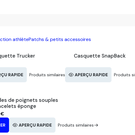
ction athlète
Patchs & petits accessoires
uette Trucker
Casquette SnapBack
aires
RÇU RAPIDE
Produits similaires
APERÇU RAPIDE
Produits si
es de poignets souples
acelets éponge
€
IER
aires
APERÇU RAPIDE
Produits similaires