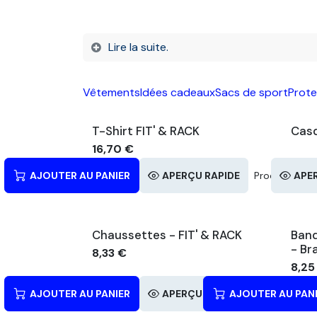
Lire la suite.
Vêtements
Idées cadeaux
Sacs de sport
Prote
T-Shirt FIT' & RACK
Casq
16,70
€
AJOUTER AU PANIER
APERÇU RAPIDE
Produits simil
APE
Chaussettes - FIT' & RACK
Band
- Br
8,33
€
8,25
AJOUTER AU PANIER
APERÇU RAPIDE
AJOUTER AU PAN
Produits simil