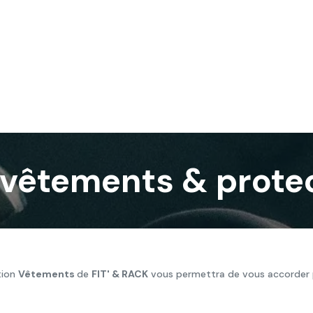
Services
Nos réalisations
Blog
Contact
 vêtements & protec
tion
Vêtements
de
FIT' & RACK
vous permettra de vous accorder 