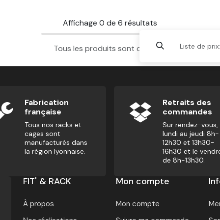
Affichage
0
de
6
résultats
Liste de prix
Tous les produits sont chargés.
Fabrication
Retraits des
française
commandes
Tous nos racks et
Sur rendez-vous,
cages sont
lundi au jeudi 8h-
manufacturés dans
12h30 et 13h30-
la région lyonnaise.
16h30 et le vendr
de 8h-13h30.
FIT' & RACK
Mon compte
In
À propos
Mon compte
Men