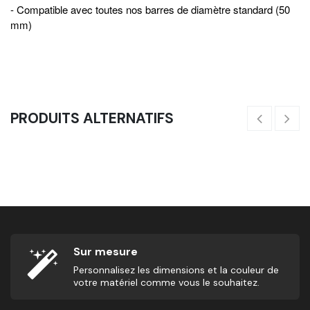
- Compatible avec toutes nos barres de diamètre standard (50
mm)
PRODUITS ALTERNATIFS
Collier De Serrage - Stop Disque LOCK-JAW
33,33
€
7
Sur mesure
Personnalisez les dimensions et la couleur de
votre matériel comme vous le souhaitez.