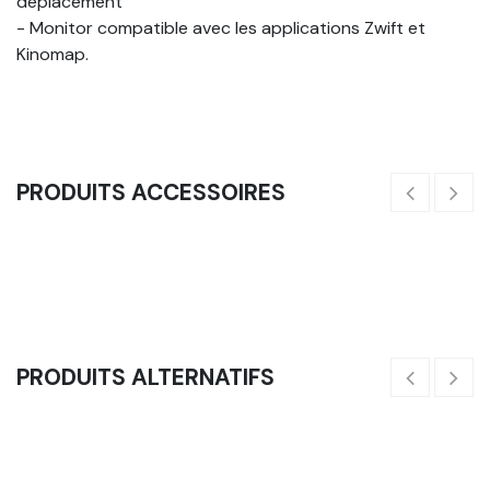
déplacement
- Monitor compatible avec les applications Zwift et
Kinomap.
PRODUITS ACCESSOIRES
Plateforme Pour Ski - FIT' & RACK
200,00
€
PRODUITS ALTERNATIFS
Bike - Vélo FIT' & RACK
900,00
€
8