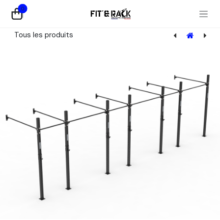
Se rendre au contenu
0
Tous les produits