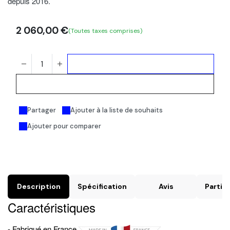
depuis 2016.
2 060,00
€
(Toutes taxes comprises)
Ajouter au panier
Acheter maintenant
Partager
Ajouter à la liste de souhaits
Ajouter pour comparer
Description
Spécification
Avis
Particu
Caractéristiques
- Fabriqué en France