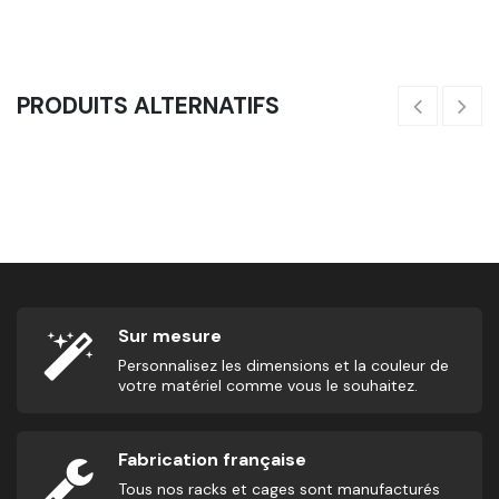
PRODUITS ALTERNATIFS
Corde Courte De Suspension
Co
24,17
€
45
Sur mesure
Personnalisez les dimensions et la couleur de
votre matériel comme vous le souhaitez.
Fabrication française
Tous nos racks et cages sont manufacturés