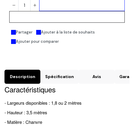
Ajouter au panier
Acheter maintenant
Partager
Ajouter à la liste de souhaits
Ajouter pour comparer
Description
Spécification
Avis
Garant
Caractéristiques
- Largeurs disponibles : 1,8 ou 2 mètres
- Hauteur : 3,5 mètres
- Matière : Chanvre