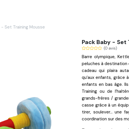
Services
Nos réalisations
Blog
Contact
 - Set Training Mousse
Pack Baby - Set
(0 avis)
Barre olympique
,
Kettl
peluches à destination
cadeau qui plaira aut
qu’aux
enfants
, grâce 
enfants en bas âge. Ils
Training
ou de l’
haltér
grands-frères / grande
casse grâce à un
équip
tirer, soulever… une f
coordination
sur des m