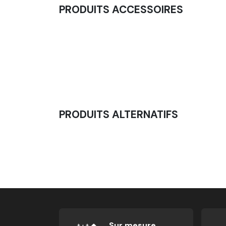
PRODUITS ACCESSOIRES
Barbell Mousse Kids - Barre Olympique Pou
24,58
€
PRODUITS ALTERNATIFS
Dumbbell Kids - Haltère Pour Enfants
29,16
€
Sur mesure