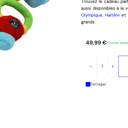
Trouvez le cadeau parf
aussi disponibles à la
Olympique
,
Haltère
et
grands.
49,99
€
(Toutes taxe
Partager