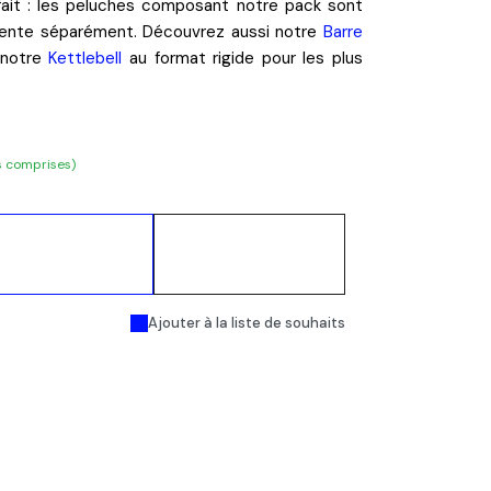
ait
: les peluches composant notre pack sont
 vente séparément. Découvrez aussi notre
Barre
 notre
Kettlebell
au format rigide pour les plus
s comprises)
Ajouter au
Acheter
panier
maintenant
Ajouter à la liste de souhaits