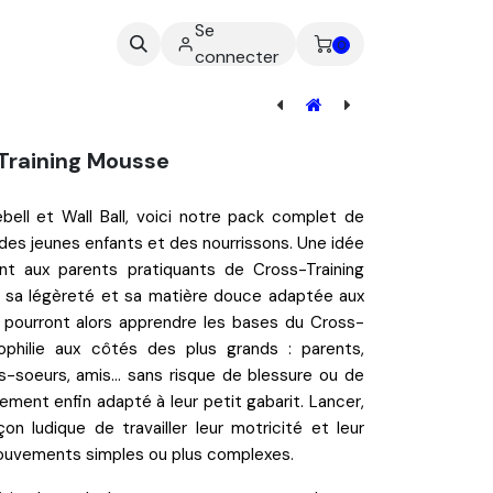
Se
ez-nous
0
connecter
[BAL-001] Ballon Pédagogique - Ballon Paille Pilates
 Training Mousse
ebell
et
Wall Ball
, voici notre pack complet de
 des
jeunes enfants
et des
nourrissons
. Une idée
ant aux
parents pratiquants de Cross-Training
à sa légèreté et sa matière douce adaptée aux
 pourront alors apprendre les
bases du Cross-
ophilie
aux côtés des plus grands : parents,
s-soeurs, amis… sans risque de blessure ou de
ement enfin adapté
à leur petit gabarit. Lancer,
açon
ludique
de travailler leur
motricité
et leur
ouvements simples ou plus complexes.