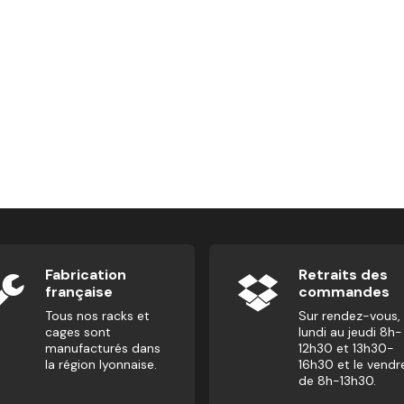
Fabrication
Retraits des
française
commandes
Tous nos racks et
Sur rendez-vous,
cages sont
lundi au jeudi 8h-
manufacturés dans
12h30 et 13h30-
la région lyonnaise.
16h30 et le vendr
de 8h-13h30.