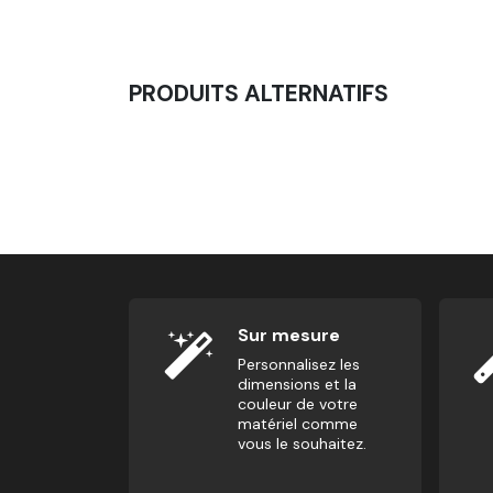
PRODUITS ALTERNATIFS
Poids Olympique - Entrainement 2.0
29,17
€
Sur mesure
Personnalisez les
dimensions et la
couleur de votre
matériel comme
vous le souhaitez.