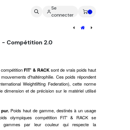
Se
ez-nous
0
connecter
Poids Olympique Powerlifting - Occasion
 - Compétition 2.0
 compétition
FIT' & RACK
sont de vrais poids haut
mouvements d'haltérophilie. Ces poids répondent
ernational Weightlifting Federation), cette norme
dimension et de précision sur le matériel utilisé
e pur.
Poids haut de gamme, destinés à un usage
 poids olympiques compétition FIT' & RACK se
es gammes par leur couleur qui respecte la