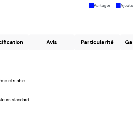
Partager
Ajouter
ification
Avis
Particularité
Gar
rme et stable
uleurs standard