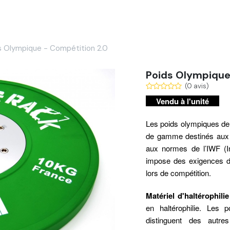
Services
Nos réalisations
Blog
Contact
s Olympique - Compétition 2.0
Poids Olympique
(0 avis)
Vendu à l'unité
Les poids olympiques de
de gamme destinés aux 
aux normes de l’IWF (Int
impose des exigences de 
lors de compétition.
Matériel d'haltérophili
en haltérophilie. Les
distinguent des autr