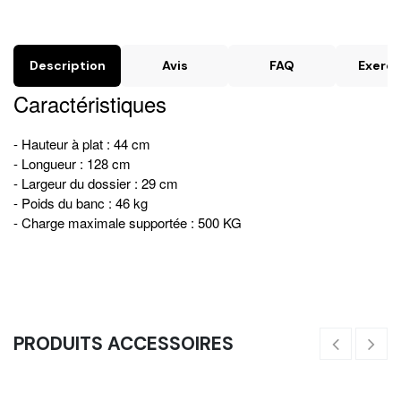
Description
Avis
FAQ
Exerci
Caractéristiques
- Hauteur à plat : 44 cm
- Longueur : 128 cm
- Largeur du dossier : 29 cm
- Poids du banc : 46 kg
- Charge maximale supportée : 500 KG
PRODUITS ACCESSOIRES
Barre Olympique 15KG Cerakote - Signature (Bleu)