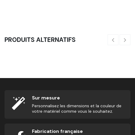
207,50
€
10
PRODUITS ALTERNATIFS
Banc Plat - WOD
132,50
€
91
Sur mesure
Personnalisez les dimensions et la couleur de
votre matériel comme vous le souhaitez.
Fabrication française