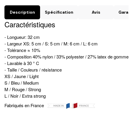
Description
Spécification
Avis
Garant
Caractéristiques
- Longueur: 32 cm
- Largeur XS: 5 cm / S: 5 cm / M: 6 cm / L: 6 cm
- Tolérance ≈ 10%
- Composition 40% nylon / 33% polyester / 27% latex de gomme
- Lavable à 30 ° C
- Taille / Couleurs / résistance
XS / Jaune / Light
S / Bleu / Medium
M / Rouge / Strong
L / Noir / Extra strong
Fabriqués en France