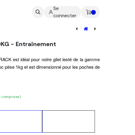
Se
ez-nous
0
connecter
Kit de Lestage - Compétition
10KG - Entraînement
RACK est idéal pour notre gilet lesté de la
gamme
oc pèse 1kg et est dimensionné pour les poches de
s comprises)
Ajouter au
Acheter
panier
maintenant