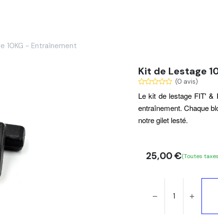
Services
Nos réalisations
Blog
Contact
ge 10KG - Entraînement
Kit de Lestage 
(0 avis)
Le kit de lestage FIT' & 
entraînement
. Chaque bl
notre gilet lesté.
25,00
€
(Toutes taxe