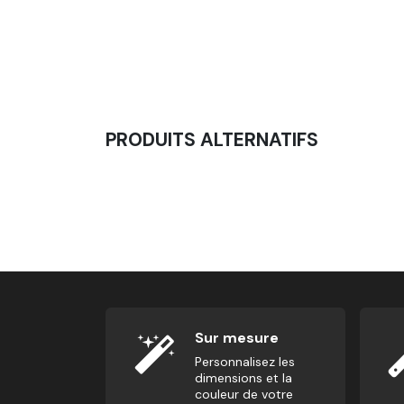
Gilet Lesté 20KG - Entraînement
107,50
€
PRODUITS ALTERNATIFS
Ceinture De Lestage À Chaîne - Dips Et Tra
40,00
€
Sur mesure
Personnalisez les
dimensions et la
couleur de votre