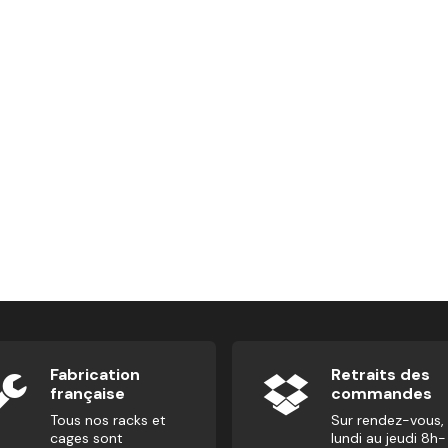
ctions
Fabrication
Retraits des
française
commandes
Tous nos racks et
Sur rendez-vous,
cages sont
lundi au jeudi 8h-