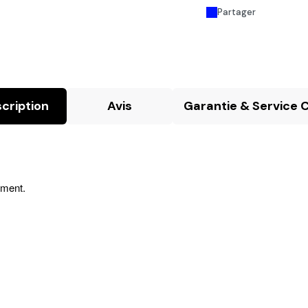
Partager
cription
Avis
Garantie & Service C
ement.