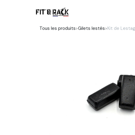
Se rendre au contenu
Boutique
Tous les produits
Gilets lestés
Kit de Lesta