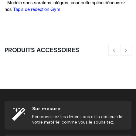
- Modèle sans scratchs intégrés, pour cette option découvrez
nos
Tapis de réception Gym
PRODUITS ACCESSOIRES
Abmat - Matelas Pour Abdominaux
15,00
€
16
Sur mesure
Personnalisez les dimensions et la couleur de
votre matériel comme vous le souhaitez.