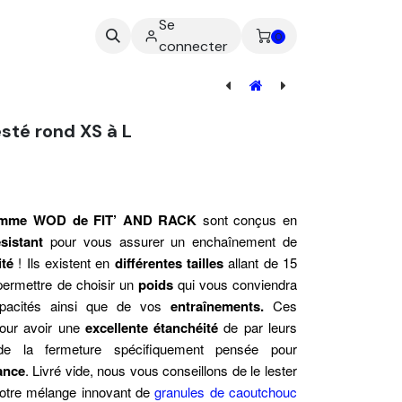
Se
ez-nous
0
connecter
Patch - Charge Sandbag WOD
sté rond XS à L
gamme WOD de FIT’ AND RACK
sont conçus en
ésistant
pour vous assurer un enchaînement de
ité
! Ils existent en
différentes tailles
allant de 15
permettre de choisir un
poids
qui vous conviendra
apacités ainsi que de vos
entraînements.
Ces
our avoir une
excellente étanchéité
de par leurs
de la fermeture spécifiquement pensée pour
mance
. Livré vide, nous vous conseillons de le lester
otre
mélange innovant
de
granules de caoutchouc