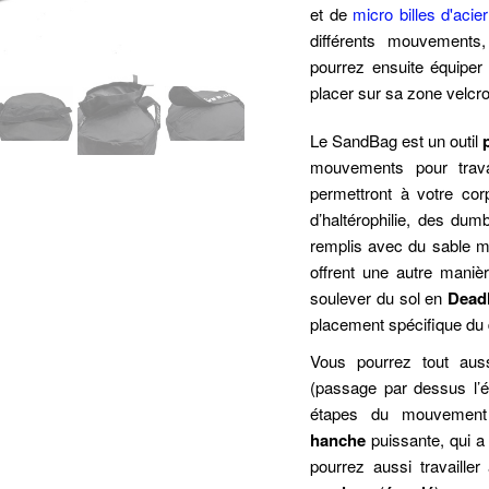
et de
micro billes d'acier
différents mouvements
pourrez ensuite équipe
placer sur sa zone velcro
Le SandBag est un outil
mouvements pour trava
permettront à votre cor
d’haltérophilie, des dumb
remplis avec du sable m
offrent une autre manièr
soulever du sol en
Deadl
placement spécifique du
Vous pourrez tout auss
(passage par dessus l’ép
étapes du mouvement
hanche
puissante, qui a
pourrez aussi travailler