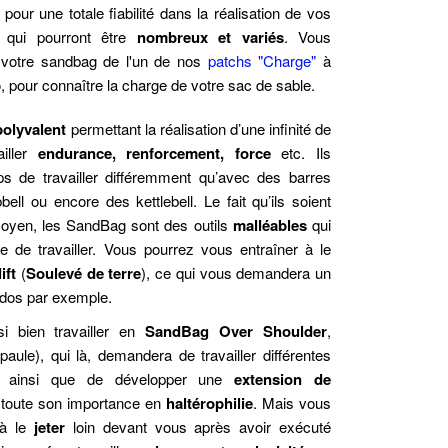
pour une totale fiabilité dans la réalisation de vos
, qui pourront être
nombreux et variés
. Vous
r votre sandbag de l'un de nos
patchs "Charge"
à
, pour connaître la charge de votre sac de sable.
polyvalent
permettant la réalisation d’une infinité de
iller
endurance, renforcement, force
etc. Ils
ps de travailler différemment qu’avec des barres
bell ou encore des kettlebell. Le fait qu’ils soient
oyen, les SandBag sont des outils
malléables
qui
e de travailler. Vous pourrez vous entraîner à le
ift
(
Soulevé de terre
), ce qui vous demandera un
 dos par exemple.
i bien travailler en
SandBag Over Shoulder
,
aule), qui là, demandera de travailler différentes
 ainsi que de développer une
extension de
 toute son importance en
haltérophilie
. Mais vous
 à le
jeter
loin devant vous après avoir exécuté