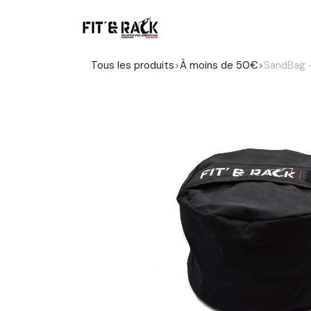
Se rendre au contenu
Boutique
Tous les produits
À moins de 50€
SandBag -