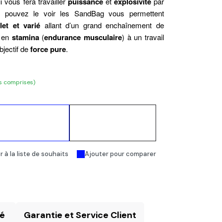
i vous fera travailler
puissance
et
explosivité
par
pouvez le voir les SandBag vous permettent
et et varié
allant d’un grand enchaînement de
l en
stamina
(
endurance musculaire
) à un travail
bjectif de
force pure
.
s comprises)
Ajouter au
Acheter
panier
maintenant
 à la liste de souhaits
Ajouter pour comparer
té
Garantie et Service Client