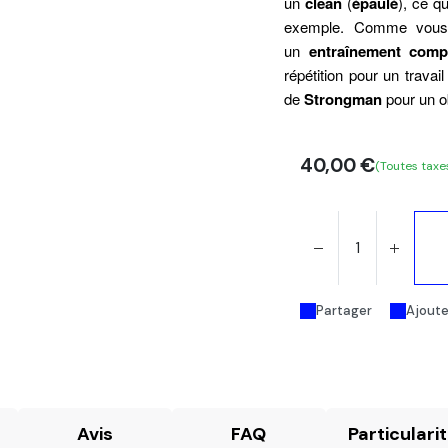
un
clean
(
épaulé
), ce qu
exemple. Comme vous 
un
entraînement compl
répétition pour un travai
de
Strongman
pour un o
40,00
€
(Toutes taxe
Partager
Ajouter
Avis
FAQ
Particulari