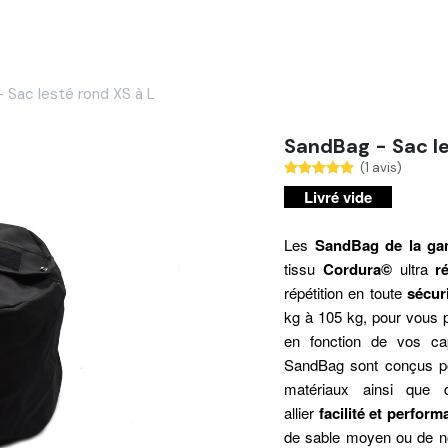
Services
Nos réalisations
Blog
Contact
 Sac lesté rond XS à L
SandBag - Sac le
(1 avis)
Livré vide
Les
SandBag de la 
tissu
Cordura©
ultra
r
répétition en toute
sécur
kg à 105 kg, pour vous 
en fonction de vos c
SandBag sont conçus p
matériaux ainsi que 
allier
facilité et perfor
de sable moyen ou de n