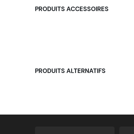
PRODUITS ACCESSOIRES
5kg Billes D'acier
16,67
€
PRODUITS ALTERNATIFS
Power Bag - Sac Lesté À Poignées 5 À 30 K
38,75
€