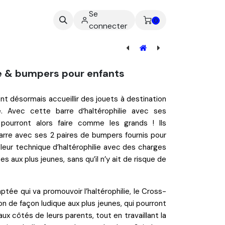
Se
ez-nous
0
connecter
[FITSET03] Pack Baby - Set Training Mousse
re & bumpers pour enfants
nt désormais accueillir des
jouets
à destination
be. Avec cette
barre d‘haltérophilie avec ses
 pourront alors faire comme les grands ! Ils
barre avec ses 2 paires de bumpers fournis pour
leur technique d’haltérophilie avec des
charges
s aux plus jeunes, sans qu’il n’y ait de
risque de
daptée
qui va promouvoir l’haltérophilie, le Cross-
ion de façon
ludique
aux plus jeunes, qui pourront
 aux côtés de leurs parents, tout en
travaillant la