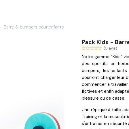
Services
Nos réalisations
Blog
Contact
 - Barre & bumpers pour enfants
Pack Kids - Bar
(0 avis)
Notre
gamme “Kids”
vie
des sportifs en her
bumpers
, les enfants
pourront charger leur 
commencer à travailler 
fictives
et enfin adaptée
blessure
ou
de casse
.
Une réplique à
taille a
Training et la musculat
s'entraîner en sécurité