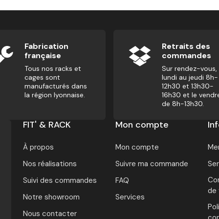
Fabrication
Retraits des
française
commandes
Tous nos racks et
Sur rendez-vous,
cages sont
lundi au jeudi 8h-
manufacturés dans
12h30 et 13h30-
la région lyonnaise.
16h30 et le vendr
de 8h-13h30.
FIT' & RACK
Mon compte
In
À propos
Mon compte
Men
Nos réalisations
Suivre ma commande
Ser
Con
Suivi des commandes
FAQ
de
Notre showroom
Services
Pol
Nous contacter
con