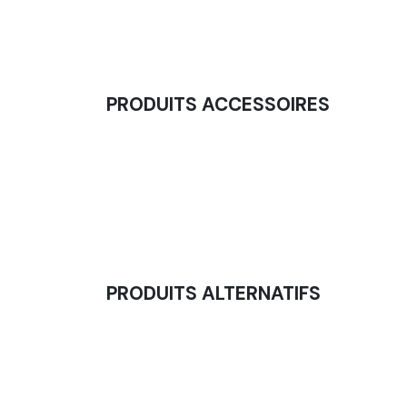
PRODUITS ACCESSOIRES
Mini Haltères - Dumbbell - 0,5 & 1 KG - LA 
6,25
€
PRODUITS ALTERNATIFS
Barbell Mousse Kids - Barre Olympique Pou
24,58
€