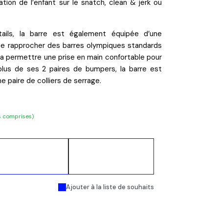
nation
de l’enfant sur le
snatch
,
clean & jerk
ou
tails, la barre est également équipée d’une
e rapprocher des barres olympiques standards
va permettre une prise en main
confortable pour
plus de ses 2 paires de bumpers, la barre est
 paire de colliers de serrage.
s comprises)
Ajouter au
Acheter
panier
maintenant
Ajouter à la liste de souhaits