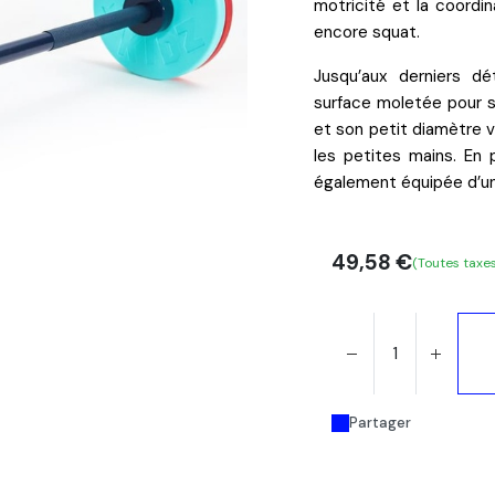
motricité
et
la coordi
encore
squat
.
Jusqu’aux derniers dé
surface moletée
pour s
et son petit diamètre 
les petites mains
. En 
également équipée d’une
49,58
€
(Toutes taxe
Partager