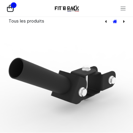
Se rendre au contenu
0
Tous les produits