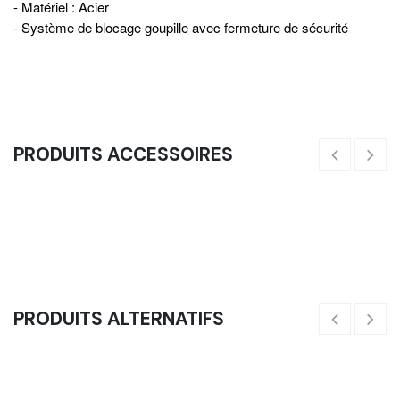
- Matériel : Acier
- Système de blocage goupille avec fermeture de sécurité
PRODUITS ACCESSOIRES
Barre De Sécurité (Competition - 8cm X 8cm, Noire Grain Fin)
Ci
107,50
€
55
PRODUITS ALTERNATIFS
Landmine Nomade - Caoutchouc
35,00
€