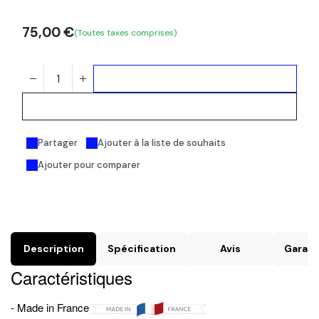
75,00
€
(Toutes taxes comprises)
Ajouter au panier
Acheter maintenant
Partager
Ajouter à la liste de souhaits
Ajouter pour comparer
Description
Spécification
Avis
Garant
Caractéristiques
- Made in France