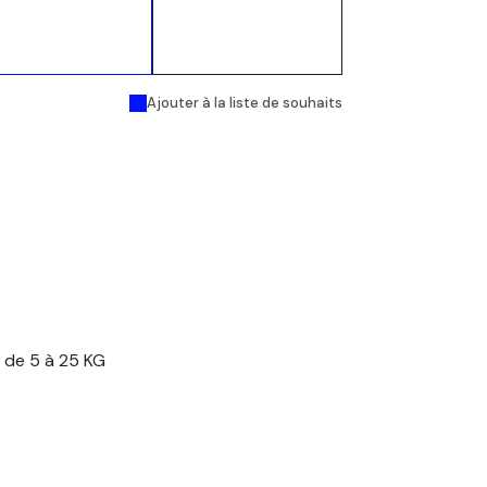
Ajouter au
Acheter
panier
maintenant
Ajouter à la liste de souhaits
 de 5 à 25 KG