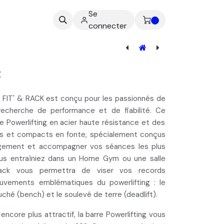
Se
ez-nous
0
connecter
[BAE-015] Barre Olympique - Entrainement 2.0 - 15Kg
g
e FIT' & RACK est conçu pour les passionnés de
 recherche de performance et de fiabilité. Ce
e Powerlifting
en acier haute résistance et
des
és et compacts en fonte
, spécialement conçus
rgement et accompagner vos séances les plus
us entraîniez dans un Home Gym ou une salle
 pack vous permettra de viser vos records
uvements emblématiques du powerlifting : l
e
ché (bench) et le soulevé de terre (deadlift).
encore plus attractif,
la barre Powerlifting vous