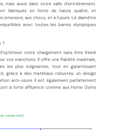
re, mais aussi dans votre salle d’entraînement.
ont fabriqués en
fonte de haute qualité
, et
ion intensive, aux chocs, et à l’usure. Le diamètre
ompatibles avec toutes les barres olympiques
k ?
’optimiser votre chargement sans être freiné
 sur vos manchons. Il offre une
fiabilité maximale
,
s les plus exigeantes, tout en garantissant
té, grâce à des matériaux robustes, un design
nition anti-usure. Il est également parfaitement
sport à forte affluence comme aux Home Gyms
xes comprises)