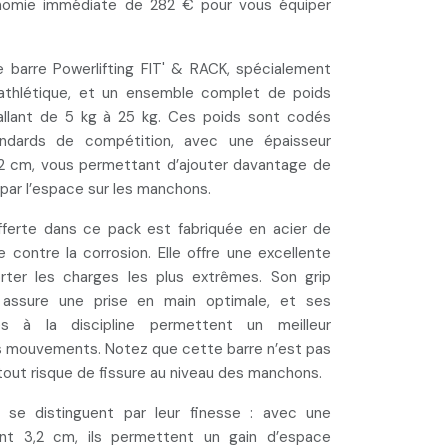
nomie immédiate de 282 €
pour vous équiper
barre Powerlifting FIT' & RACK, spécialement
athlétique, et un ensemble complet de poids
allant de 5 kg à 25 kg
. Ces poids sont codés
andards de compétition, avec une épaisseur
,2 cm, vous permettant d’ajouter davantage de
 par l’espace sur les manchons.
offerte dans ce pack
est fabriquée en acier de
e contre la corrosion. Elle offre une excellente
orter les charges les plus extrêmes. Son
grip
assure une prise en main optimale, et ses
es à la discipline permettent un meilleur
s mouvements. Notez que
cette barre n’est pas
 tout risque de fissure au niveau des manchons.
g se distinguent par leur finesse
: avec une
nt 3,2 cm, ils permettent un gain d’espace