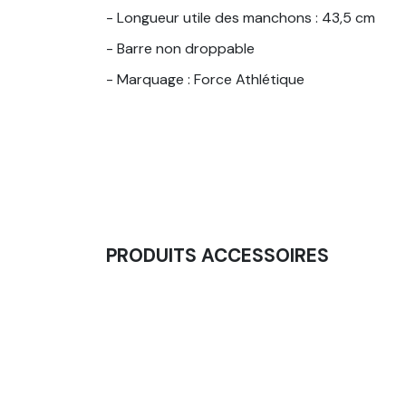
- Longueur utile des manchons : 43,5 cm
- Barre non droppable
- Marquage : Force Athlétique
PRODUITS ACCESSOIRES
Barre De Sécurité (Competition - 8cm X 8cm
107,50
€