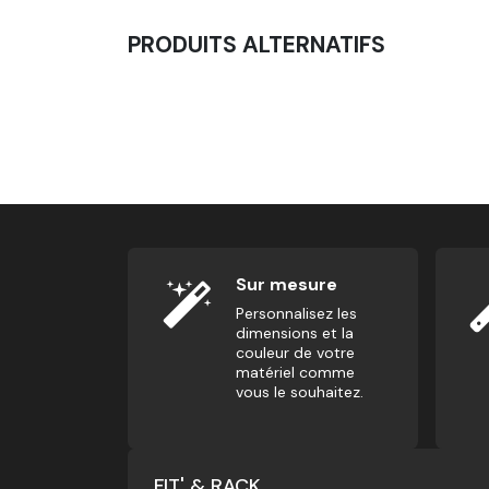
PRODUITS ALTERNATIFS
Barre Olympique 20 KG - Powerlifting
235,00
€
Sur mesure
Personnalisez les
dimensions et la
couleur de votre
matériel comme
vous le souhaitez.
FIT' & RACK