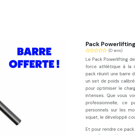
Services
Nos réalisations
Blog
Contact
Pack Powerliftin
(0 avis)
Le Pack Powerlifting d
force athlétique à la
pack réunit une barre d
un set de poids calibr
pour optimiser le cha
intenses. Que vous vo
professionnelle, ce
personnels sur les mo
squat, le développé cou
Et pour rendre ce pack 