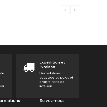
Pack Haltéro
724,95
€
805,5
Expédition et
livraison
 du
Des solutions
adaptées au poids et
à votre zone de
edi
livraison.
formations
Suivez-nous