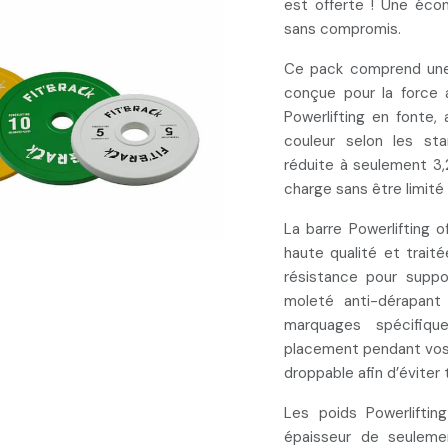
est offerte
! Une
éco
sans compromis.
Ce pack comprend une 
conçue pour la force 
Powerlifting en fonte,
couleur selon les st
réduite à seulement 3
charge sans être limité
La
barre Powerlifting 
haute qualité et traité
résistance pour supp
moleté anti-dérapant
marquages spécifiqu
placement pendant vo
droppable
afin d’éviter
Les
poids Powerliftin
épaisseur de seuleme