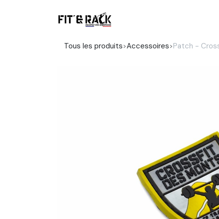
Se rendre au contenu
Boutique
Tous les produits
Accessoires
Patch - Cros