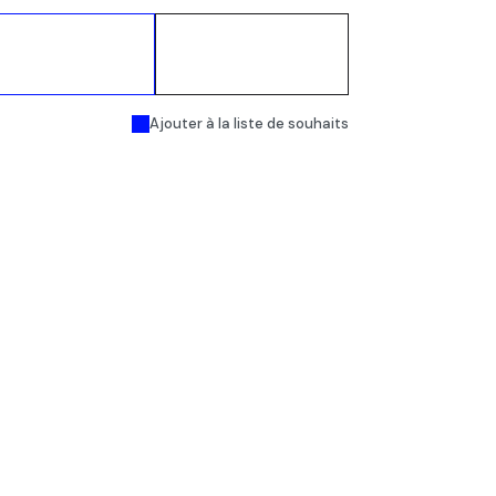
Ajouter au
Acheter
panier
maintenant
Ajouter à la liste de souhaits