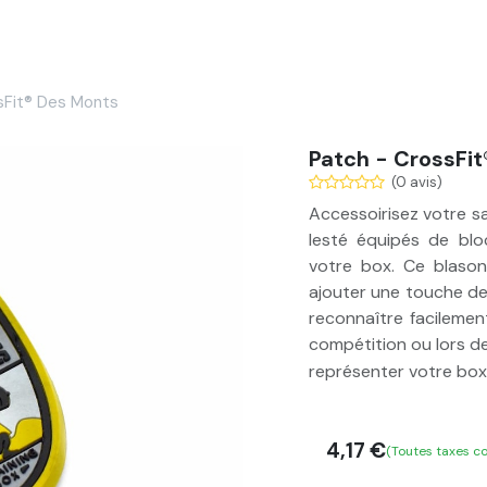
Services
Nos réalisations
Blog
Contact
sFit® Des Monts
Patch - CrossFi
(0 avis)
Accessoirisez votre sa
lesté
équipés de bloc
votre box. Ce blaso
ajouter une touche de
reconnaître facilemen
compétition ou lors d
représenter votre box
4,17
€
(Toutes taxes c