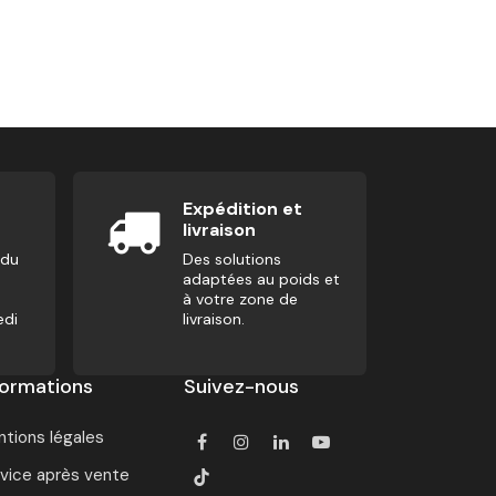
Patch Velcro -
5,00
€
Expédition et
livraison
 du
Des solutions
adaptées au poids et
à votre zone de
edi
livraison.
formations
Suivez-nous
tions légales
vice après vente