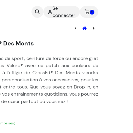
Se
ez-nous
0
connecter
[SOU-700] Set de Sous verre - Poids Olympiques
t® Des Monts
c de sport, ceinture de force ou encore gilet
s Velcro® avec ce patch aux couleurs de
n
à l'effigie de CrossFit® Des Monts
viendra
 personnalisation à vos accessoires, pour les
t entre tous. Que vous soyez en Drop In, en
e vos entraînements quotidiens, vous pourrez
 de cœur partout où vous irez
!
omprises)