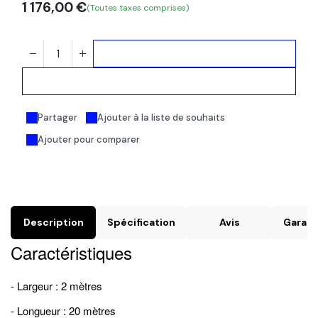
1 176,00
€
(Toutes taxes comprises)
Ajouter au panier
Acheter maintenant
Partager
Ajouter à la liste de souhaits
Ajouter pour comparer
Description
Spécification
Avis
Garant
Caractéristiques
- Largeur : 2 mètres
- Longueur : 20 mètres