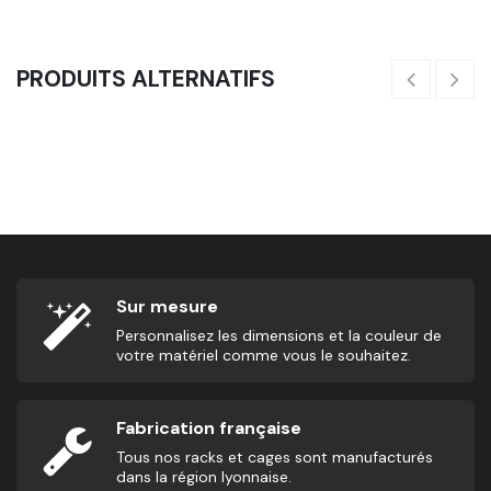
PRODUITS ALTERNATIFS
Box Jump Bois
16
115,83
€
Sur mesure
Personnalisez les dimensions et la couleur de
votre matériel comme vous le souhaitez.
Fabrication française
Tous nos racks et cages sont manufacturés
dans la région lyonnaise.