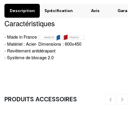
Description
Spécification
Avis
Garant
Caractéristiques
- Made in France
- Matériel : Acier- Dimensions : 600x450
- Revêtement antidérapant
- Système de blocage 2.0
PRODUITS ACCESSOIRES
Cible WallBall (Noire Grain Fin)
Ci
41,67
€
55