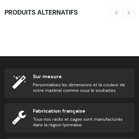
PRODUITS ALTERNATIFS
Poids Additionnels - Compétition
11
10,00
€
Sur mesure
Personnalisez les dimensions et la couleur de
votre matériel comme vous le souhaitez.
Fabrication française
Tous nos racks et cages sont manufacturés
dans la région lyonnaise.