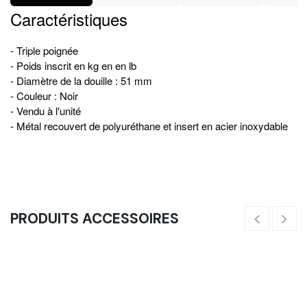
Caractéristiques
- Triple poignée
- Poids inscrit en kg en en lb
- Diamètre de la douille : 51 mm
- Couleur : Noir
- Vendu à l'unité
- Métal recouvert de polyuréthane et insert en acier inoxydable
PRODUITS ACCESSOIRES
Pinces - La Paire
5,83
€
5,