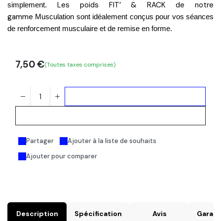
Les poids FIT’ & RACK de notre
simplement.
gamme
Musculation
sont idéalement conçus pour vos séances
de renforcement musculaire et de remise en forme.
7,50
€
(Toutes taxes comprises)
Ajouter au panier
Acheter maintenant
Partager
Ajouter à la liste de souhaits
Ajouter pour comparer
Description
Spécification
Avis
Garant