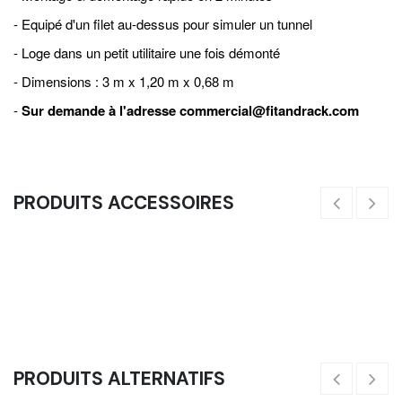
- Equipé d'un filet au-dessus pour simuler un tunnel
- Loge dans un petit utilitaire une fois démonté
- Dimensions : 3 m x 1,20 m x 0,68 m
-
Sur demande à l'adresse
commercial@fitandrack.com
PRODUITS ACCESSOIRES
Corde À Grimper Climbing Rope - 3,30 À 6 M (6M)
10
58,33
€
PRODUITS ALTERNATIFS