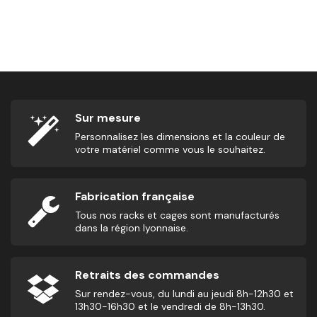
Banc Plat - WOD
132,50
€
21
Sur mesure
Personnalisez les dimensions et la couleur de
votre matériel comme vous le souhaitez.
Fabrication française
Tous nos racks et cages sont manufacturés
dans la région lyonnaise.
Retraits des commandes
Sur rendez-vous, du lundi au jeudi 8h-12h30 et
13h30-16h30 et le vendredi de 8h-13h30.