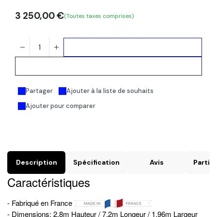
3 250,00
€
(Toutes taxes comprises)
Ajouter au panier
Acheter maintenant
Partager
Ajouter à la liste de souhaits
Ajouter pour comparer
Description
Spécification
Avis
Particu
Caractéristiques
- Fabriqué en France
- Dimensions: 2,8m Hauteur / 7,2m Longeur / 1,96m Largeur