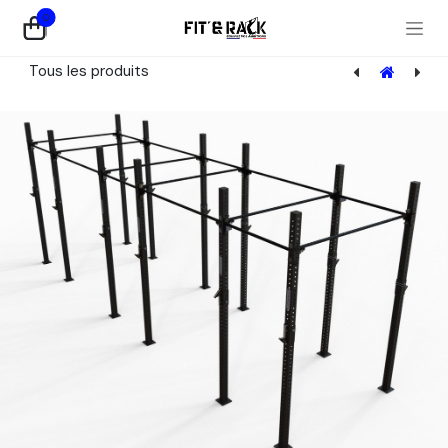
Se rendre au contenu
0
Tous les produits