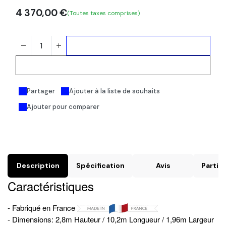
4 370,00
€
(Toutes taxes comprises)
Ajouter au panier
Acheter maintenant
Partager
Ajouter à la liste de souhaits
Ajouter pour comparer
Description
Spécification
Avis
Particu
Caractéristiques
- Fabriqué en France
- Dimensions: 2,8m Hauteur / 10,2m Longueur / 1,96m Largeur