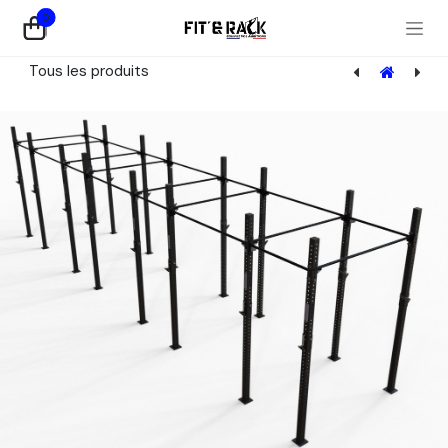
Se rendre au contenu
0
Tous les produits