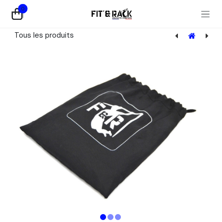
Se rendre au contenu
0
Tous les produits