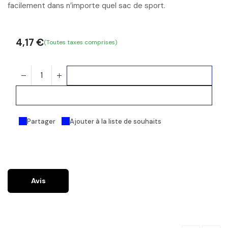
facilement dans n’importe quel sac de sport.
4,17
€
(Toutes taxes comprises)
Ajouter au panier
Acheter maintenant
Partager
Ajouter à la liste de souhaits
Avis