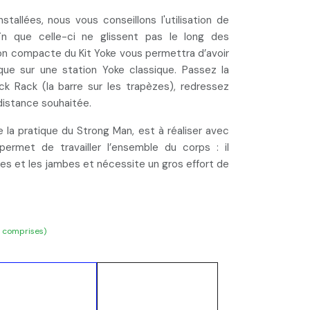
stallées, nous vous conseillons l'utilisation de
n que celle-ci ne glissent pas le long des
on compacte du Kit Yoke
vous permettra d’avoir
ue sur une station Yoke classique. Passez la
ck Rack
(la barre sur les trapèzes), redressez
distance souhaitée.
e la pratique du Strong Man, est à réaliser avec
 permet de
travailler l’ensemble du corps
: il
les et les jambes et nécessite un gros effort de
s comprises)
Ajouter au
Acheter
panier
maintenant