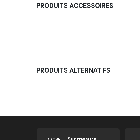
PRODUITS ACCESSOIRES
Barre Olympique 15kg - Compétition
300,00
€
PRODUITS ALTERNATIFS
Kit Yoke - Station Stong Man
337,50
€
Sur mesure