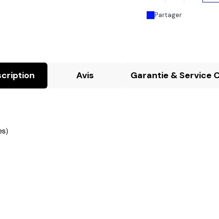
Partager
cription
Avis
Garantie & Service C
es)