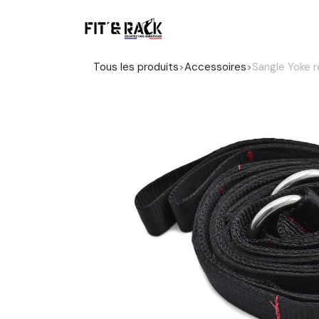
Se rendre au contenu
Boutique
Tous les produits
Accessoires
Sangle Yoke ré