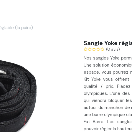
Services
Nos réalisations
Blog
Contact
glable (la paire)
Sangle Yoke régla
(0 avis)
Nos sangles Yoke perme
Une solution
économi
espace, vous pourrez m
Kit Yoke vous offrent
qualité / prix
. Placez
olympiques. L’une des
qui viendra bloquer le
autour du manchon de
une barre
olympique cla
Fat Barre
. Les sangle
pouvoir
régler la hauteu