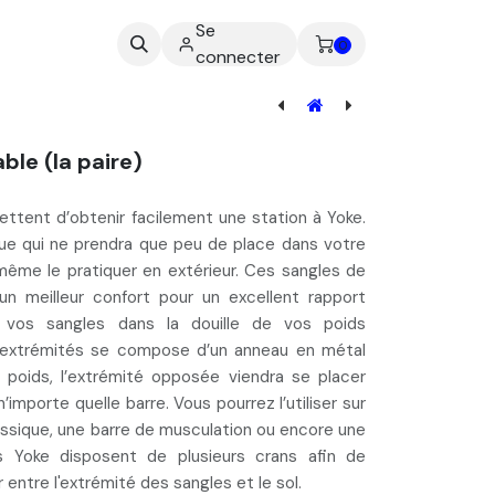
Se
ez-nous
0
connecter
[ROW-100] Banc Tirage Rowing
ble (la paire)
ttent d’obtenir facilement une
station à Yoke
.
que
qui ne prendra que
peu de place
dans votre
ême le pratiquer en extérieur. Ces sangles de
 un meilleur confort pour un
excellent rapport
 vos sangles dans la douille de vos poids
 extrémités se compose d’un anneau en métal
s poids, l’extrémité opposée viendra se placer
n’importe quelle barre
. Vous pourrez l’utiliser sur
ssique, une barre de musculation ou encore une
s Yoke disposent de plusieurs crans afin de
r
entre l'extrémité des sangles et le sol.