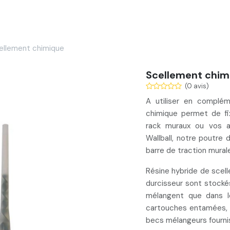
Services
Nos réalisations
Blog
Contact
ellement chimique
Scellement chim
(0 avis)
A utiliser en compl
chimique permet de
f
rack muraux ou vos a
Wallball, notre poutre
barre de traction murale.
Résine hybride de sce
durcisseur sont stocké
mélangent que dans 
cartouches entamées
becs mélangeurs fourni