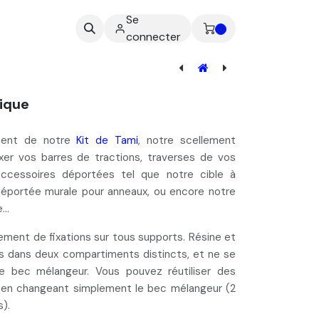
Se
ez-nous
0
connecter
Piste en gazon synthétique - Premium
ique
ément de notre
Kit de Tami
, notre scellement
ixer vos barres de tractions
, traverses de vos
ccessoires déportées tel que notre cible à
 déportée murale pour anneaux, ou encore notre
..
llement
de fixations sur tous supports. Résine et
s dans deux compartiments distincts, et ne se
le bec mélangeur. Vous pouvez
réutiliser des
, en changeant simplement le bec mélangeur
(2
s)
.