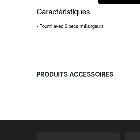
Caractéristiques
- Fourni avec 2 becs mélangeurs
PRODUITS ACCESSOIRES
Kit 6x(Tami + Bout Fileté)
12,50
€