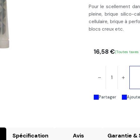
Pour le scellement da
pleine, brique silico-c
cellulaire, brique à perf
blocs creux etc.
16,58
€
(Toutes taxes
Partager
Ajouter
Spécification
Avis
Garantie & 