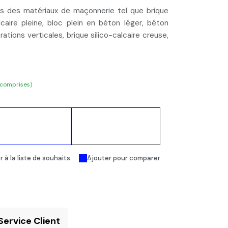
ns des matériaux de maçonnerie tel que brique
alcaire pleine, bloc plein en béton léger, béton
orations verticales, brique silico-calcaire creuse,
 comprises)
Ajouter au
Acheter
panier
maintenant
 à la liste de souhaits
Ajouter pour comparer
Service Client