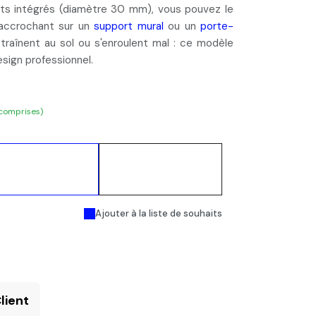
ets intégrés (diamètre 30 mm), vous pouvez le
’accrochant sur un
support mural
ou un
porte-
ui traînent au sol ou s'enroulent mal : ce modèle
design professionnel.
 comprises)
Ajouter au
Acheter
panier
maintenant
Ajouter à la liste de souhaits
lient