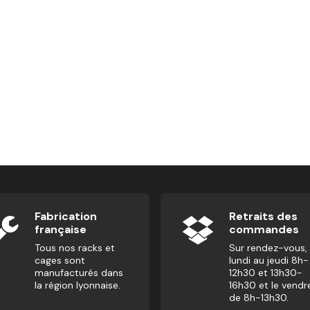
Fabrication
Retraits des
française
commandes
Tous nos racks et
Sur rendez-vous,
cages sont
lundi au jeudi 8h-
manufacturés dans
12h30 et 13h30-
la région lyonnaise.
16h30 et le vendr
de 8h-13h30.