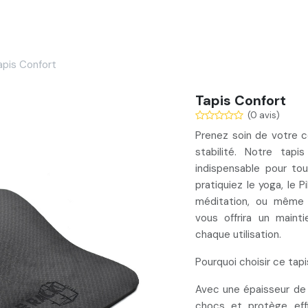
Services
Nos réalisations
Blog
Contact
apis Confort
Tapis Confort
(0 avis)
Prenez soin de votre c
stabilité
. Notre tapi
indispensable pour to
pratiquiez le yoga, le P
méditation, ou même 
vous offrira un
mainti
chaque utilisation.
Pourquoi choisir ce tapi
Avec une épaisseur de 
chocs
et protège effi