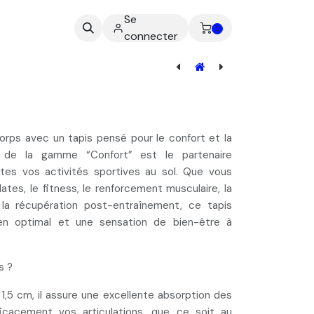
Se
ez-nous
0
connecter
Tapis de Gym épais Fitness - Entraînement
orps avec un tapis
pensé pour le confort et la
s de la gamme “Confort” est le partenaire
utes vos activités sportives au sol. Que vous
ilates, le fitness, le renforcement musculaire, la
la récupération post-entraînement, ce tapis
en optimal
et une sensation de bien-être à
s ?
1,5 cm, il assure une
excellente absorption des
cacement vos articulations, que ce soit au