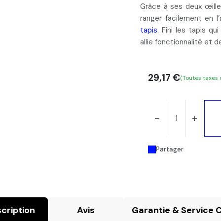
Grâce à ses deux œill
ranger facilement en l
tapis
. Fini les tapis q
allie fonctionnalité et 
29,17
€
(Toutes taxes
Partager
cription
Avis
Garantie & Service C