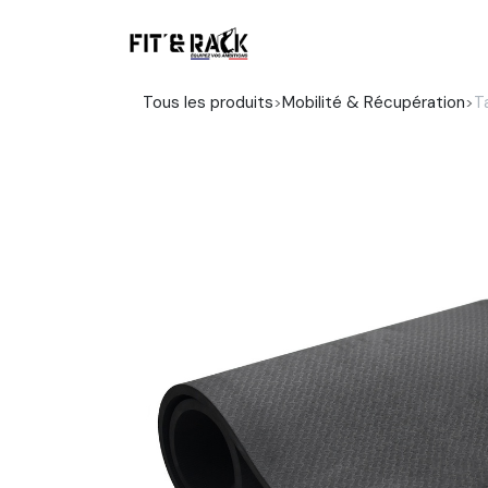
Se rendre au contenu
Boutique
Tous les produits
Mobilité & Récupération
T