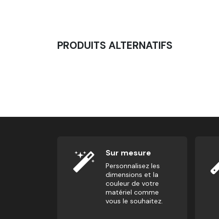
PRODUITS ALTERNATIFS
Abmat - Matelas Pour Abdominaux
15,00
€
Sur mesure
Personnalisez les
dimensions et la
couleur de votre
matériel comme
vous le souhaitez.