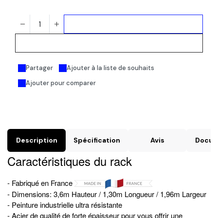
Ajouter au panier
Acheter maintenant
Partager
Ajouter à la liste de souhaits
Ajouter pour comparer
Description
Spécification
Avis
Docum
Caractéristiques du rack
- Fabriqué en France
- Dimensions: 3,6m Hauteur / 1,30m Longueur / 1,96m Largeur
- Peinture industrielle ultra résistante
- Acier de qualité de forte épaisseur pour vous offrir une