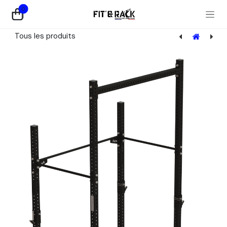
Se rendre au contenu
0
Tous les produits