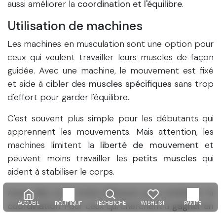
aussi améliorer la
coordination et l'équilibre
.
Utilisation de machines
Les machines en musculation sont une option pour
ceux qui veulent travailler leurs muscles de façon
guidée. Avec une machine, le mouvement est fixé
et aide à cibler des
muscles spécifiques
sans trop
d'effort pour garder l'équilibre.
C'est souvent plus simple pour les débutants qui
apprennent les mouvements. Mais attention, les
machines limitent la
liberté de mouvement
et
peuvent moins travailler les
petits muscles
qui
aident à stabiliser le corps.
Aussi, elles sont moins efficaces pour améliorer la
ACCUEIL
RECHERCHE
WISHLIST
BOUTIQUE
PANIER
coordination
. Pour ceux qui cherchent à
gagner en
masse
et en force de manière globale, les haltères