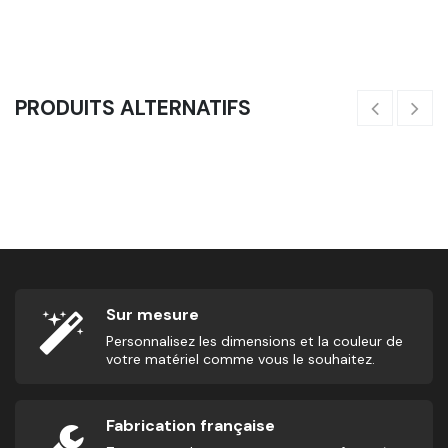
PRODUITS ALTERNATIFS
Bike - Vélo FIT' & RACK
900,00
€
8
Sur mesure
Personnalisez les dimensions et la couleur de
votre matériel comme vous le souhaitez.
Fabrication française