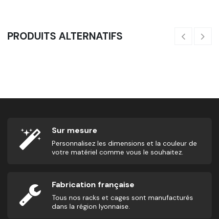
PRODUITS ALTERNATIFS
Balle De Massage - Liège
4,17
€
2,
Sur mesure
Personnalisez les dimensions et la couleur de
votre matériel comme vous le souhaitez.
Fabrication française
Tous nos racks et cages sont manufacturés
dans la région lyonnaise.