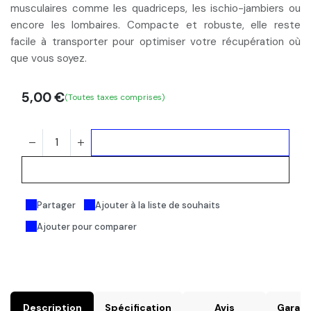
musculaires
comme les quadriceps, les ischio-jambiers ou
encore les lombaires. Compacte et robuste, elle reste
facile à transporter pour optimiser votre récupération où
que vous soyez.
5,00
€
(Toutes taxes comprises)
Ajouter au panier
Acheter maintenant
Partager
Ajouter à la liste de souhaits
Ajouter pour comparer
Description
Spécification
Avis
Garant