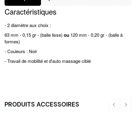
Caractéristiques
- 2 diamètre aux choix :
63 mm - 0,15 gr - (balle lisse)
ou
120 mm - 0,20 gr - (balle à
formes)
- Couleurs : Noir
- Travail de mobilité et d'auto massage ciblé
PRODUITS ACCESSOIRES
Squat Block - Cale Pied Squat
15,00
€
10