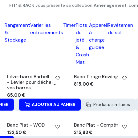
FIT' & RACK
vous présente sa collection
Aménagement
, com
Rangement
Varier les
Timer
Plots
Appareil
Revêtement
&
entrainements
de
à
de sol
Stockage
jeté
charge
&
guidée
Crash
Mat
Lève-barre Barbell Jack
Banc Tirage Rowing
- Levier pour décharger
815,00
€
vos barres
65,00
€
NIER
Produits similaires
AJOUTER AU PANIER
APERÇU RAPIDE
Produits similaires
Banc Plat - WOD
Banc Plat - Compétition
132,50
€
215,83
€