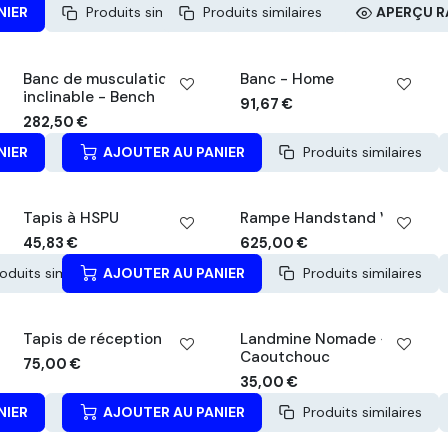
NIER
Produits similaires
Produits similaires
APERÇU RAPIDE
APERÇU R
Banc de musculation
Banc - Home
inclinable - Bench
91,67
€
282,50
€
NIER
Produits similaires
AJOUTER AU PANIER
APERÇU RAPIDE
Produits similaires
Tapis à HSPU
Rampe Handstand Walk
45,83
€
625,00
€
oduits similaires
AJOUTER AU PANIER
APERÇU RAPIDE
Produits similaires
Tapis de réception Gym
Landmine Nomade -
Caoutchouc
75,00
€
35,00
€
NIER
Produits similaires
AJOUTER AU PANIER
APERÇU RAPIDE
Produits similaires