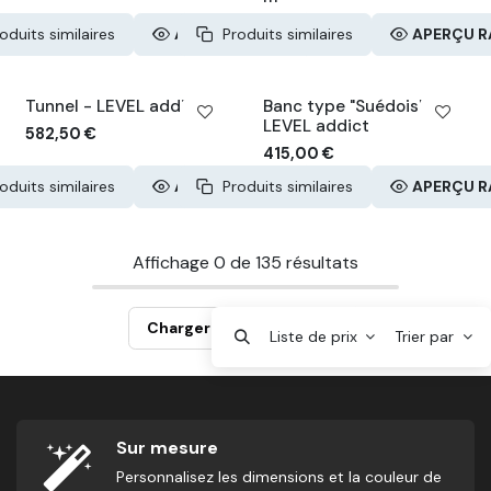
oduits similaires
APERÇU RAPIDE
Produits similaires
APERÇU R
Tunnel - LEVEL addict
Banc type "Suédois" -
LEVEL addict
582,50
€
415,00
€
oduits similaires
APERÇU RAPIDE
Produits similaires
APERÇU R
Affichage
0
de
135
résultats
Charger plus de produits
Liste de prix
Trier par
Sur mesure
Personnalisez les dimensions et la couleur de