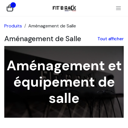
Se rendre au contenu
0
Produits
Aménagement de Salle
Aménagement de Salle
Tout afficher
Aménagement et
équipement de
salle