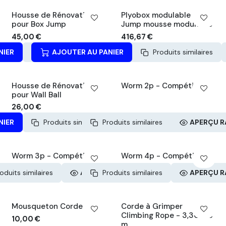
Housse de Rénovation
Plyobox modulable - Box
pour Box Jump
Jump mousse modulable
45,00
€
416,67
€
NIER
Produits similaires
AJOUTER AU PANIER
APERÇU RAPIDE
Produits similaires
Housse de Rénovation
Worm 2p - Compétition
pour Wall Ball
26,00
€
NIER
Produits similaires
Produits similaires
APERÇU RAPIDE
APERÇU R
Worm 3p - Compétition
Worm 4p - Compétition
oduits similaires
APERÇU RAPIDE
Produits similaires
APERÇU R
Mousqueton Corde
Corde à Grimper
Climbing Rope - 3,30 à 6
10,00
€
m