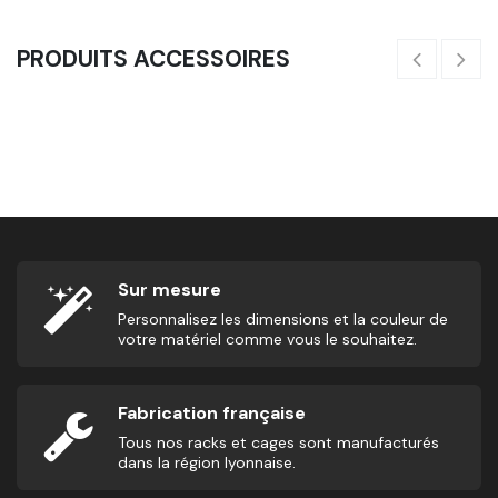
PRODUITS ACCESSOIRES
Abmat - Matelas Pour Abdominaux
15,00
€
4
Sur mesure
Personnalisez les dimensions et la couleur de
votre matériel comme vous le souhaitez.
Fabrication française
Tous nos racks et cages sont manufacturés
dans la région lyonnaise.