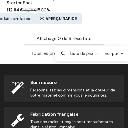
PACK -15%
Starter Pack
112,84
€
15.00%
132,75
€
oduits similaires
APERÇU RAPIDE
Affichage
0
de
9
résultats
Tous les produits sont chargés.
Liste de prix
Trier par
Sur mesure
Personnalisez les dimensions et la couleur de
votre matériel comme vous le souhaitez.
Fabrication française
Tous nos racks et cages sont manufacturés
dans la région lyonnaise.