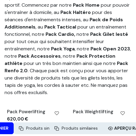
sportif. Commencez par notre
Pack Home
pour pouvoir
s'entraîner à domicile, au
Pack Haltéro
pour des
séances d'entraînements intenses, au
Pack de Poids
Additionnels
, au
Pack Tactical
pour un entraînement
fonctionnel, notre
Pack Cardio,
notre
Pack Gilet lesté
pour tout ceux qui souhaitent intensifier leur
entraînement, notre
Pack Yoga
, notre
Pack Open 2023
,
notre
Pack Accessoires
, notre
Pack Protection
athlète
pour un très bon maintien ainsi que notre
Pack
Renfo 2.0
. Chaque pack est conçu pour vous apporter
une diversité de produits tels que les gilets lestés, les
tapis de yoga, les cordes à sauter etc. Ne manquez pas
nos offres exclusifs.
BARRE OFFERTE
PACK -10%
Pack Powerlifting
Pack Weightlifting
620,00
€
NIER
Produits similaires
Produits similaires
APERÇU RAPIDE
APERÇU R