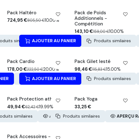
PACK -10%
PACK -10%
Pack Haltéro
Pack de Poids
Additionnels -
724,95
€
10.00%
805,50
€
Compétition
143,10
€
10.00%
159,00
€
oduits similaires
AJOUTER AU PANIER
APERÇU RAPIDE
Produits similaires
PACK -20%
PACK -15%
Pack Cardio
Pack Gilet lesté
178,00
€
20.00%
98,46
€
15.00%
222,50
€
115,83
€
NIER
Produits similaires
AJOUTER AU PANIER
APERÇU RAPIDE
Produits similaires
PACK -20%
PACK -5%
Pack Protection athlète
Pack Yoga
49,94
€
19.99%
33,25
€
62,42
€
oduits similaires
APERÇU RAPIDE
Produits similaires
APERÇU R
Pack Accessoires -